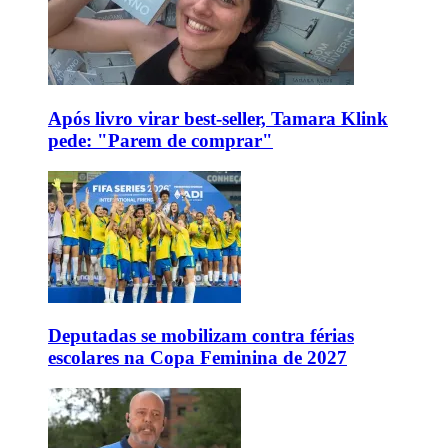
Após livro virar best-seller, Tamara Klink
pede: "Parem de comprar"
Deputadas se mobilizam contra férias
escolares na Copa Feminina de 2027