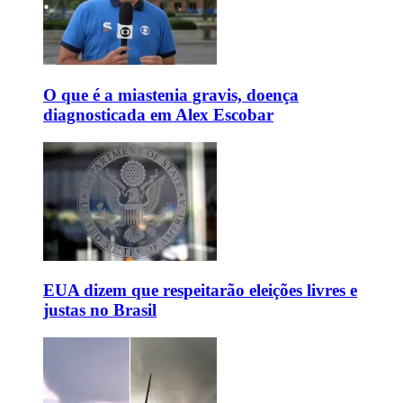
O que é a miastenia gravis, doença
diagnosticada em Alex Escobar
EUA dizem que respeitarão eleições livres e
justas no Brasil