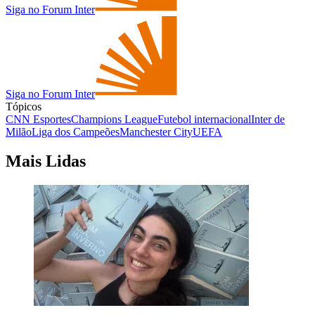
Siga no Forum Inter
Siga no Forum Inter
Tópicos
CNN Esportes
Champions League
Futebol internacional
Inter de
Milão
Liga dos Campeões
Manchester City
UEFA
Mais Lidas