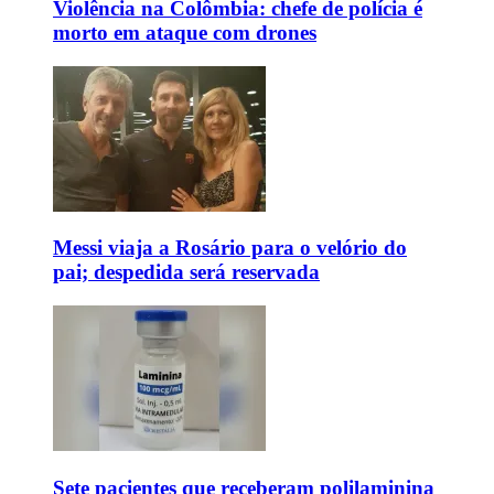
Violência na Colômbia: chefe de polícia é
morto em ataque com drones
Messi viaja a Rosário para o velório do
pai; despedida será reservada
Sete pacientes que receberam polilaminina