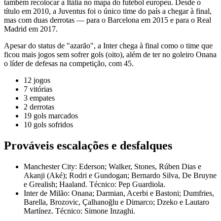
também recolocar a Itália no mapa do futebol europeu. Desde o
título em 2010, a Juventus foi o único time do país a chegar à final,
mas com duas derrotas — para o Barcelona em 2015 e para o Real
Madrid em 2017.
Apesar do status de "azarão", a Inter chega à final como o time que
ficou mais jogos sem sofrer gols (oito), além de ter no goleiro Onana
o líder de defesas na competição, com 45.
12 jogos
7 vitórias
3 empates
2 derrotas
19 gols marcados
10 gols sofridos
Prováveis escalações e desfalques
Manchester City: Ederson; Walker, Stones, Rúben Dias e
Akanji (Aké); Rodri e Gundogan; Bernardo Silva, De Bruyne
e Grealish; Haaland. Técnico: Pep Guardiola.
Inter de Milão: Onana; Darmian, Acerbi e Bastoni; Dumfries,
Barella, Brozovic, Çalhanoğlu e Dimarco; Dzeko e Lautaro
Martínez. Técnico: Simone Inzaghi.