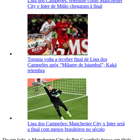
Liga dos Campeões: relembre como Manchester
City e Inter de Milão chegaram à final
Turquia volta a receber final de Liga dos
Campeões após “Milagre de Istambul”; Kaká
relembra
Liga dos Campeões: Manchester City x Inter será
a final com menos brasileiros no século
De um lado, o Manchester City de Pep Guardiola busca um título