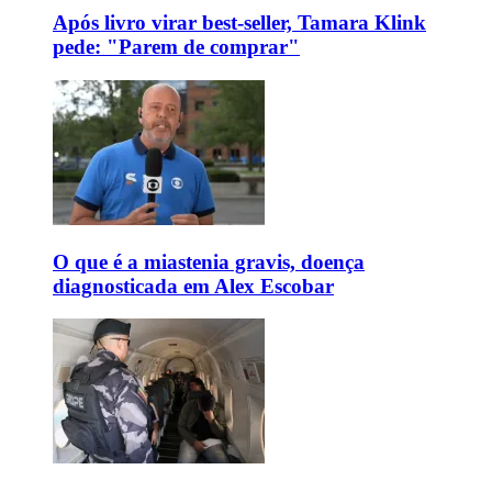
Após livro virar best-seller, Tamara Klink
pede: "Parem de comprar"
O que é a miastenia gravis, doença
diagnosticada em Alex Escobar