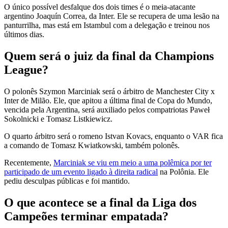
O único possível desfalque dos dois times é o meia-atacante
argentino Joaquín Correa, da Inter. Ele se recupera de uma lesão na
panturrilha, mas está em Istambul com a delegação e treinou nos
últimos dias.
Quem será o juiz da final da Champions
League?
O polonês Szymon Marciniak será o árbitro de Manchester City x
Inter de Milão. Ele, que apitou a última final de Copa do Mundo,
vencida pela Argentina, será auxiliado pelos compatriotas Paweł
Sokolnicki e Tomasz Listkiewicz.
O quarto árbitro será o romeno Istvan Kovacs, enquanto o VAR fica
a comando de Tomasz Kwiatkowski, também polonês.
Recentemente,
Marciniak se viu em meio a uma polêmica por ter
participado de um evento ligado à direita radical
na Polônia. Ele
pediu desculpas públicas e foi mantido.
O que acontece se a final da Liga dos
Campeões terminar empatada?