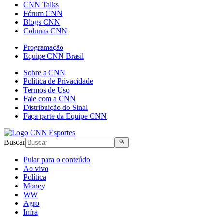
CNN Talks
Fórum CNN
Blogs CNN
Colunas CNN
Programação
Equipe CNN Brasil
Sobre a CNN
Política de Privacidade
Termos de Uso
Fale com a CNN
Distribuição do Sinal
Faça parte da Equipe CNN
Buscar
Pular para o conteúdo
Ao vivo
Política
Money
WW
Agro
Infra