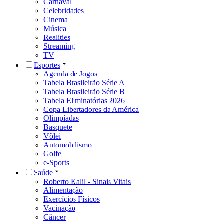
Carnaval
Celebridades
Cinema
Música
Realities
Streaming
TV
Esportes
Agenda de Jogos
Tabela Brasileirão Série A
Tabela Brasileirão Série B
Tabela Eliminatórias 2026
Copa Libertadores da América
Olimpíadas
Basquete
Vôlei
Automobilismo
Golfe
e-Sports
Saúde
Roberto Kalil - Sinais Vitais
Alimentação
Exercícios Físicos
Vacinação
Câncer