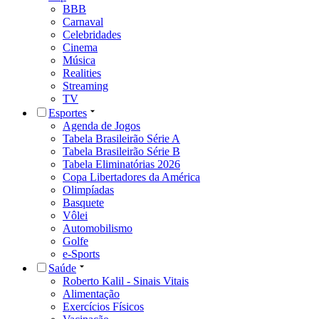
BBB
Carnaval
Celebridades
Cinema
Música
Realities
Streaming
TV
Esportes
Agenda de Jogos
Tabela Brasileirão Série A
Tabela Brasileirão Série B
Tabela Eliminatórias 2026
Copa Libertadores da América
Olimpíadas
Basquete
Vôlei
Automobilismo
Golfe
e-Sports
Saúde
Roberto Kalil - Sinais Vitais
Alimentação
Exercícios Físicos