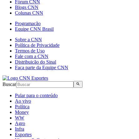
Fórum CNN
Blogs CNN
Colunas CNN
Programação
Equipe CNN Brasil
Sobre a CNN
Política de Privacidade
Termos de Uso
Fale com a CNN
Distribuição do Sinal
Faça parte da Equipe CNN
Buscar
Pular para o conteúdo
Ao vivo
Política
Money
WW
Agro
Infra
Esportes