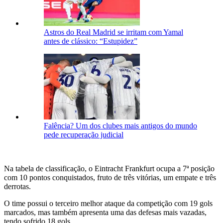
Astros do Real Madrid se irritam com Yamal
antes de clássico: “Estupidez”
Falência? Um dos clubes mais antigos do mundo
pede recuperação judicial
Na tabela de classificação, o Eintracht Frankfurt ocupa a 7ª posição
com 10 pontos conquistados, fruto de três vitórias, um empate e três
derrotas.
O time possui o terceiro melhor ataque da competição com 19 gols
marcados, mas também apresenta uma das defesas mais vazadas,
tendo sofrido 18 gols.