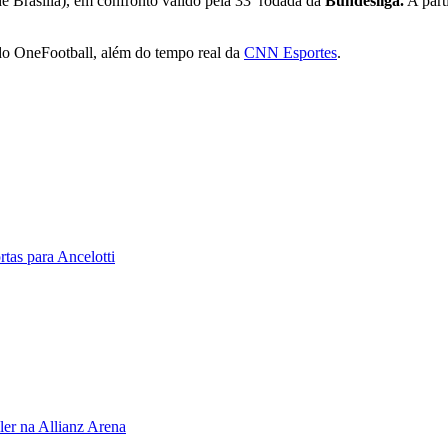
e Brasília), em confronto válido pela 33ª rodada da
Bundesliga.
A part
do OneFootball, além do tempo real da
CNN Esportes
.
tas para Ancelotti
er na Allianz Arena