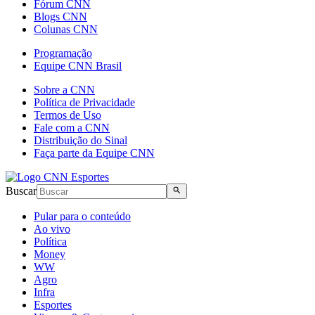
Fórum CNN
Blogs CNN
Colunas CNN
Programação
Equipe CNN Brasil
Sobre a CNN
Política de Privacidade
Termos de Uso
Fale com a CNN
Distribuição do Sinal
Faça parte da Equipe CNN
Buscar
Pular para o conteúdo
Ao vivo
Política
Money
WW
Agro
Infra
Esportes