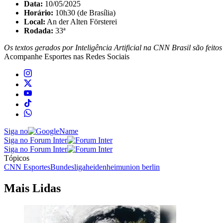
Data:
10/05/2025
Horário:
10h30 (de Brasília)
Local:
An der Alten Försterei
Rodada:
33ª
Os textos gerados por Inteligência Artificial na CNN Brasil são fei
Acompanhe
Esportes
nas Redes Sociais
Siga no
Siga no Forum Inter
Siga no Forum Inter
Tópicos
CNN Esportes
Bundesliga
heidenheim
union berlin
Mais Lidas