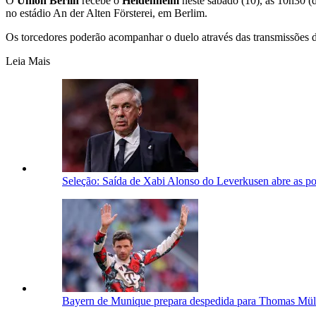
O
Union Berlin
recebe o
Heidenheim
neste sábado (10), às 10h30 (d
no estádio An der Alten Försterei, em Berlim.
Os torcedores poderão acompanhar o duelo através das transmissões 
Leia Mais
Seleção: Saída de Xabi Alonso do Leverkusen abre as por
Bayern de Munique prepara despedida para Thomas Müll