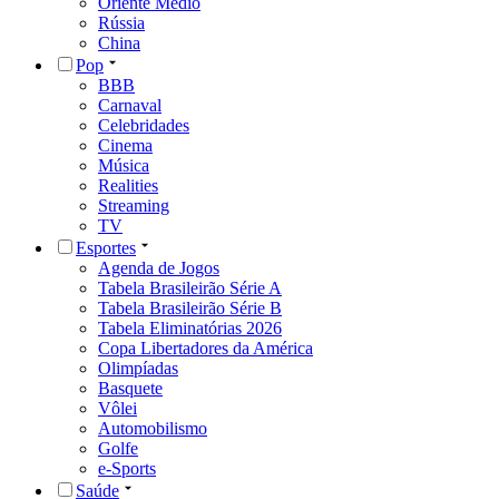
Oriente Médio
Rússia
China
Pop
BBB
Carnaval
Celebridades
Cinema
Música
Realities
Streaming
TV
Esportes
Agenda de Jogos
Tabela Brasileirão Série A
Tabela Brasileirão Série B
Tabela Eliminatórias 2026
Copa Libertadores da América
Olimpíadas
Basquete
Vôlei
Automobilismo
Golfe
e-Sports
Saúde