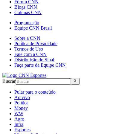
Fórum CNN
Blogs CNN
Colunas CNN
Programação
Equipe CNN Brasil
Sobre a CNN
Política de Privacidade
Termos de Uso
Fale com a CNN
Distribuição do Sinal
Faça parte da Equipe CNN
Buscar
Pular para o conteúdo
Ao vivo
Política
Money
WW
Agro
Infra
Esportes