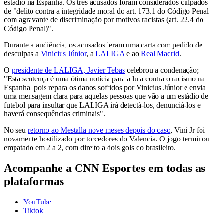
estádio na Espanha. Os três acusados foram considerados culpados
de "delito contra a integridade moral do art. 173.1 do Código Penal
com agravante de discriminação por motivos racistas (art. 22.4 do
Código Penal)".
Durante a audiência, os acusados leram uma carta com pedido de
desculpas a
Vinicius Júnior
, a
LALIGA
e ao
Real Madrid
.
O
presidente de LALIGA, Javier Tebas
celebrou a condenação;
"Esta sentença é uma ótima notícia para a luta contra o racismo na
Espanha, pois repara os danos sofridos por Vinicius Júnior e envia
uma mensagem clara para aquelas pessoas que vão a um estádio de
futebol para insultar que LALIGA irá detectá-los, denunciá-los e
haverá consequências criminais".
No seu
retorno ao Mestalla nove meses depois do caso
, Vini Jr foi
novamente hostilizado por torcedores do Valencia. O jogo terminou
empatado em 2 a 2, com direito a dois gols do brasileiro.
Acompanhe a CNN Esportes em todas as
plataformas
YouTube
Tiktok