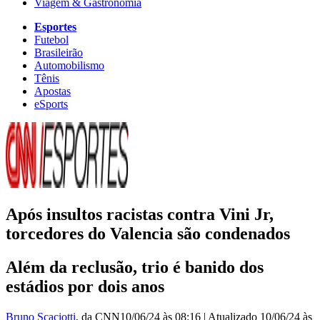
Viagem & Gastronomia
Esportes
Futebol
Brasileirão
Automobilismo
Tênis
Apostas
eSports
Após insultos racistas contra Vini Jr,
torcedores do Valencia são condenados
Além da reclusão, trio é banido dos
estádios por dois anos
Bruno Scaciotti
, da CNN
10/06/24 às 08:16
|
Atualizado
10/06/24 às