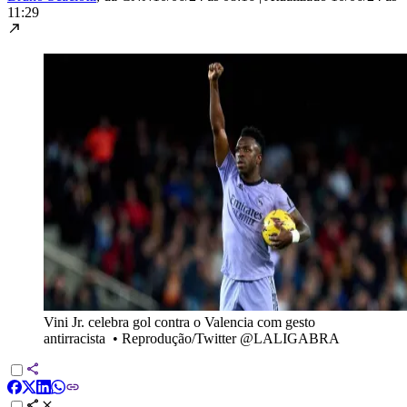
11:29
Vini Jr. celebra gol contra o Valencia com gesto
antirracista
•
Reprodução/Twitter @LALIGABRA