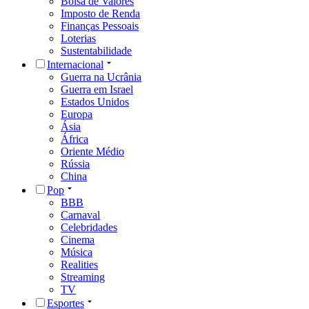
Bolsa de Valores
Imposto de Renda
Finanças Pessoais
Loterias
Sustentabilidade
Internacional
Guerra na Ucrânia
Guerra em Israel
Estados Unidos
Europa
Ásia
África
Oriente Médio
Rússia
China
Pop
BBB
Carnaval
Celebridades
Cinema
Música
Realities
Streaming
TV
Esportes