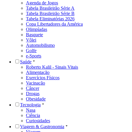
Agenda de Jogos
Tabela Brasileirão Série A
Tabela Brasileirão Série B
Tabela Eliminatórias 2026
Copa Libertadores da América
Olimpíadas
Basquete
Vôlei
Automobilismo
Golfe
e-Sports
Saúde
Roberto Kalil - Sinais Vitais
Alimentação
Exercícios Físicos
Vacinação
Câncer
Drogas
Obesidade
Tecnologia
Nasa
Ciência
Curiosidades
Viagem & Gastronomia
Viagem