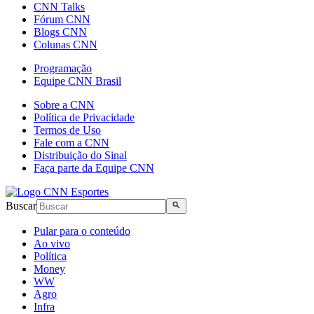
CNN Talks
Fórum CNN
Blogs CNN
Colunas CNN
Programação
Equipe CNN Brasil
Sobre a CNN
Política de Privacidade
Termos de Uso
Fale com a CNN
Distribuição do Sinal
Faça parte da Equipe CNN
Buscar
Pular para o conteúdo
Ao vivo
Política
Money
WW
Agro
Infra