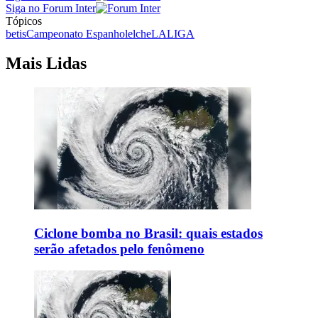
Siga no Forum Inter
Tópicos
betis
Campeonato Espanhol
elche
LALIGA
Mais Lidas
Ciclone bomba no Brasil: quais estados
serão afetados pelo fenômeno