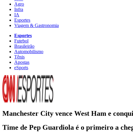
Agro
Infra
IA
Esportes
Viagem & Gastronomia
Esportes
Futebol
Brasileirão
Automobilismo
Tênis
Apostas
eSports
Manchester City vence West Ham e conquis
Time de Pep Guardiola é o primeiro a che