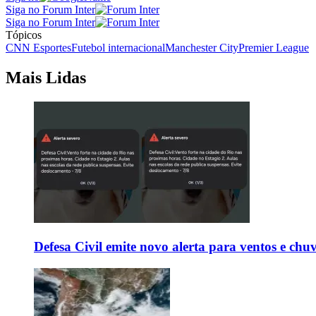
Siga no Forum Inter
Siga no Forum Inter
Tópicos
CNN Esportes
Futebol internacional
Manchester City
Premier League
Mais Lidas
Defesa Civil emite novo alerta para ventos e chu