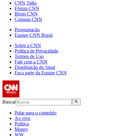
CNN Talks
Fórum CNN
Blogs CNN
Colunas CNN
Programação
Equipe CNN Brasil
Sobre a CNN
Política de Privacidade
Termos de Uso
Fale com a CNN
Distribuição do Sinal
Faça parte da Equipe CNN
Buscar
Pular para o conteúdo
Ao vivo
Política
Money
WW