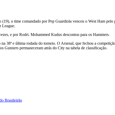
(19), o time comandado por Pep Guardiola venceu o West Ham pelo pla
er League.
as vezes, e por Rodri. Mohammed Kudus descontou para os Hammers.
 na 38ª e última rodada do torneio. O Arsenal, que fechou a competição
os Gunners permaneceram atrás do City na tabela de classificação.
do Brasileirão