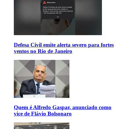
Defesa Civil emite alerta severo para fortes
ventos no Rio de Janeiro
Quem é Alfredo Gaspar, anunciado como
vice de Flávio Bolsonaro