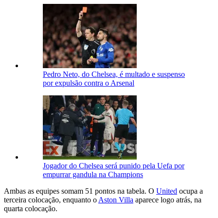
Pedro Neto, do Chelsea, é multado e suspenso
por expulsão contra o Arsenal
Jogador do Chelsea será punido pela Uefa por
empurrar gandula na Champions
Ambas as equipes somam 51 pontos na tabela. O
United
ocupa a
terceira colocação, enquanto o
Aston Villa
aparece logo atrás, na
quarta colocação.