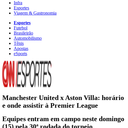
Infra
Esportes
Viagem & Gastronomia
Esportes
Futebol
Brasileirão
Automobilismo
Tênis
Apostas
eSports
Manchester United x Aston Villa: horário
e onde assistir à Premier League
Equipes entram em campo neste domingo
(15) pela 30ª rodada do torneio