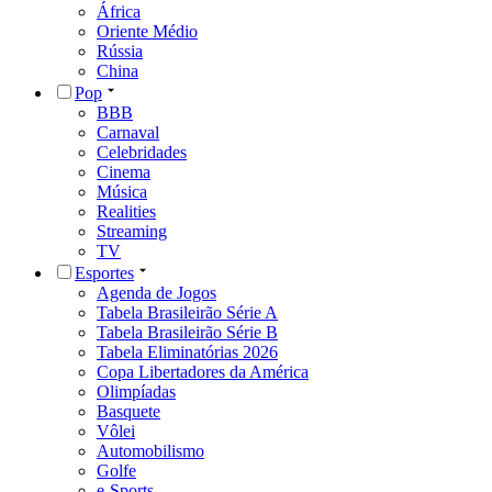
África
Oriente Médio
Rússia
China
Pop
BBB
Carnaval
Celebridades
Cinema
Música
Realities
Streaming
TV
Esportes
Agenda de Jogos
Tabela Brasileirão Série A
Tabela Brasileirão Série B
Tabela Eliminatórias 2026
Copa Libertadores da América
Olimpíadas
Basquete
Vôlei
Automobilismo
Golfe
e-Sports