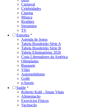
Carnaval
Celebridades
Cinema
Música
Realities
Streaming
TV
Esportes
Agenda de Jogos
Tabela Brasileirão Série A
Tabela Brasileirão Série B
Tabela Eliminatórias 2026
Copa Libertadores da América
Olimpíadas
Basquete
Vôlei
Automobilismo
Golfe
e-Sports
Saúde
Roberto Kalil - Sinais Vitais
Alimentação
Exercícios Físicos
Vacinação