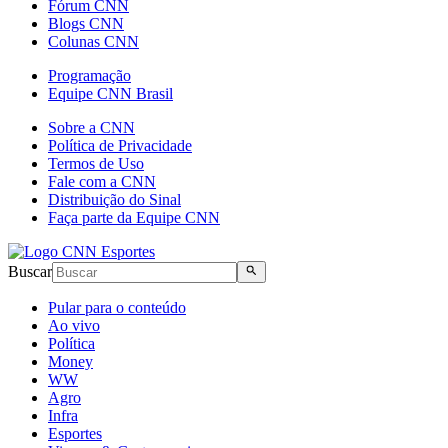
Fórum CNN
Blogs CNN
Colunas CNN
Programação
Equipe CNN Brasil
Sobre a CNN
Política de Privacidade
Termos de Uso
Fale com a CNN
Distribuição do Sinal
Faça parte da Equipe CNN
Buscar
Pular para o conteúdo
Ao vivo
Política
Money
WW
Agro
Infra
Esportes