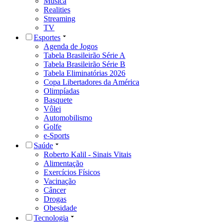
Música
Realities
Streaming
TV
Esportes
Agenda de Jogos
Tabela Brasileirão Série A
Tabela Brasileirão Série B
Tabela Eliminatórias 2026
Copa Libertadores da América
Olimpíadas
Basquete
Vôlei
Automobilismo
Golfe
e-Sports
Saúde
Roberto Kalil - Sinais Vitais
Alimentação
Exercícios Físicos
Vacinação
Câncer
Drogas
Obesidade
Tecnologia