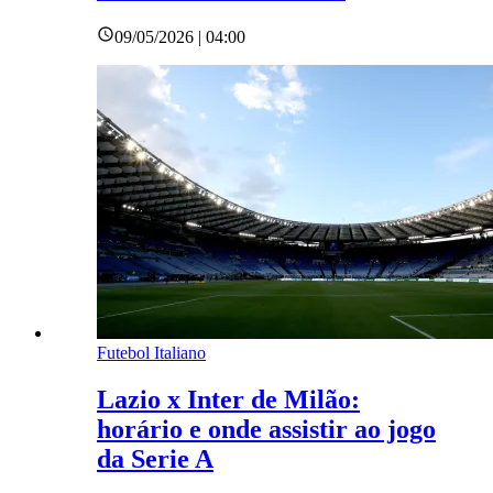
09/05/2026 | 04:00
Futebol Italiano
Lazio x Inter de Milão:
horário e onde assistir ao jogo
da Serie A