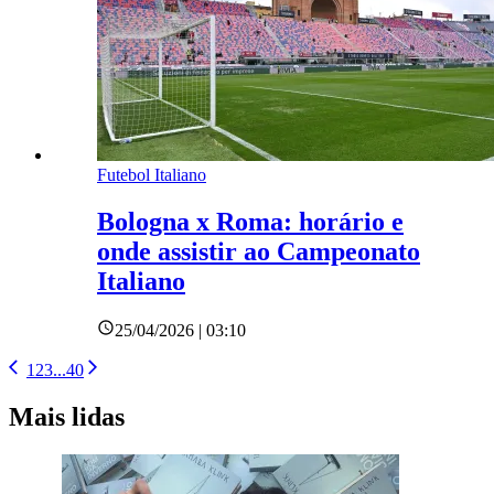
Futebol Italiano
Bologna x Roma: horário e
onde assistir ao Campeonato
Italiano
25/04/2026 | 03:10
1
2
3
...
40
Mais lidas