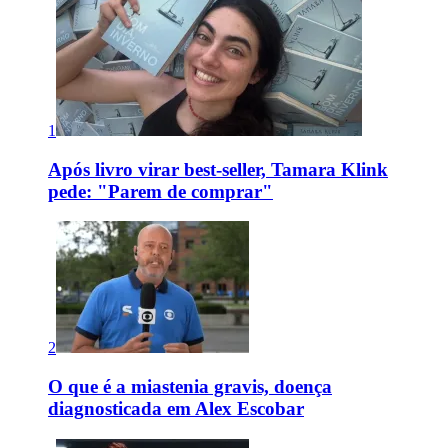
1
Após livro virar best-seller, Tamara Klink
pede: "Parem de comprar"
2
O que é a miastenia gravis, doença
diagnosticada em Alex Escobar