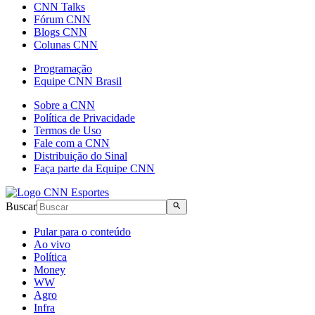
CNN Talks
Fórum CNN
Blogs CNN
Colunas CNN
Programação
Equipe CNN Brasil
Sobre a CNN
Política de Privacidade
Termos de Uso
Fale com a CNN
Distribuição do Sinal
Faça parte da Equipe CNN
Buscar
Pular para o conteúdo
Ao vivo
Política
Money
WW
Agro
Infra