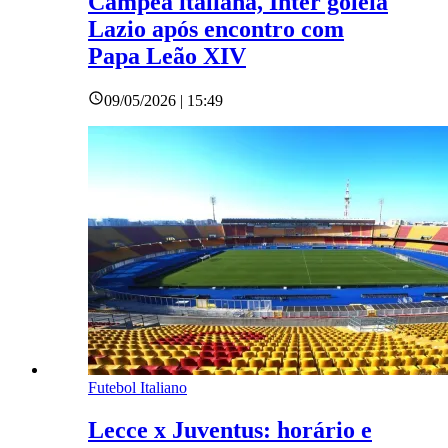
Campeã italiana, Inter goleia
Lazio após encontro com
Papa Leão XIV
09/05/2026 | 15:49
Futebol Italiano
Lecce x Juventus: horário e