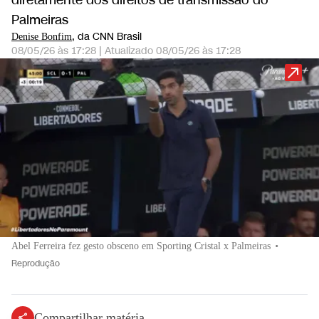
diretamente dos direitos de transmissão do
Palmeiras
, da CNN Brasil
Denise Bonfim
08/05/26 às 17:28
|
Atualizado
08/05/26 às 17:28
Abel Ferreira fez gesto obsceno em Sporting Cristal x Palmeiras
•
Reprodução
Compartilhar matéria