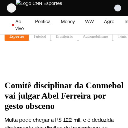
Pular para o conteúdo
Ao
Política
Money
WW
Agro
I
vivo
Esportes
Futebol
Brasileirão
Automobilismo
Tênis
Comitê disciplinar da Conmebol
vai julgar Abel Ferreira por
gesto obsceno
Multa pode chegar a R$ 122 mil, e é deduzida