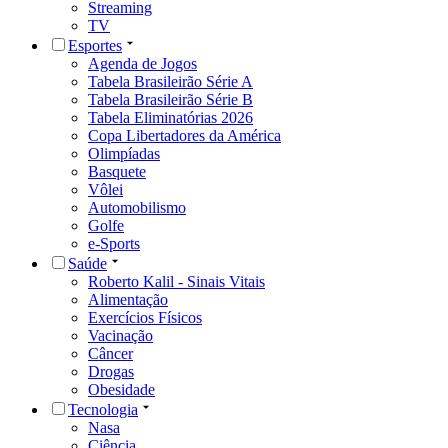
Streaming
TV
Esportes
Agenda de Jogos
Tabela Brasileirão Série A
Tabela Brasileirão Série B
Tabela Eliminatórias 2026
Copa Libertadores da América
Olimpíadas
Basquete
Vôlei
Automobilismo
Golfe
e-Sports
Saúde
Roberto Kalil - Sinais Vitais
Alimentação
Exercícios Físicos
Vacinação
Câncer
Drogas
Obesidade
Tecnologia
Nasa
Ciência