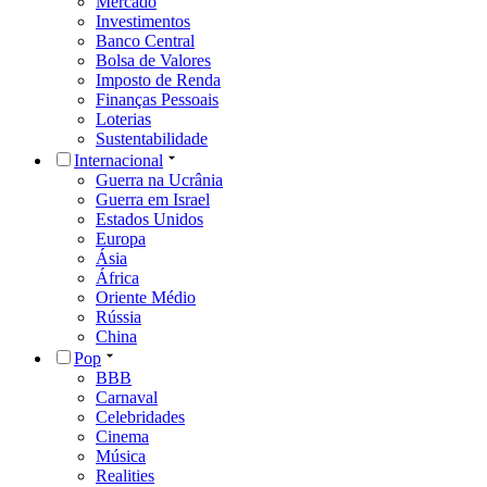
Mercado
Investimentos
Banco Central
Bolsa de Valores
Imposto de Renda
Finanças Pessoais
Loterias
Sustentabilidade
Internacional
Guerra na Ucrânia
Guerra em Israel
Estados Unidos
Europa
Ásia
África
Oriente Médio
Rússia
China
Pop
BBB
Carnaval
Celebridades
Cinema
Música
Realities