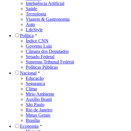
Inteligência Artificial
Saúde
Tecnologia
Viagem & Gastronomia
Auto
LifeStyle
Política
Índice CNN
Governo Lula
Câmara dos Deputados
Senado Federal
Supremo Tribunal Federal
Políticas Públicas
Nacional
Educação
Segurança
Clima
Meio Ambiente
Auxílio Brasil
São Paulo
Rio de Janeiro
Minas Gerais
Brasília
Economia