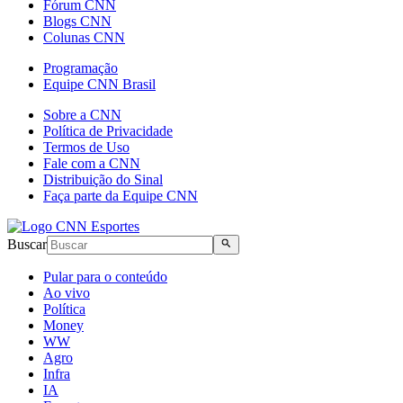
Fórum CNN
Blogs CNN
Colunas CNN
Programação
Equipe CNN Brasil
Sobre a CNN
Política de Privacidade
Termos de Uso
Fale com a CNN
Distribuição do Sinal
Faça parte da Equipe CNN
Buscar
Pular para o conteúdo
Ao vivo
Política
Money
WW
Agro
Infra
IA