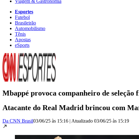
Viagem & Gastronomia
Esportes
Futebol
Brasileirão
Automobilismo
Tênis
Apostas
eSports
Mbappé provoca companheiro de seleção f
Atacante do Real Madrid brincou com Mar
Da CNN Brasil
03/06/25 às 15:16
|
Atualizado
03/06/25 às 15:19