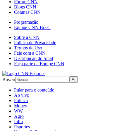
Fórum CNN
Blogs CNN
Colunas CNN
Programação
Equipe CNN Brasil
Sobre a CNN
Política de Privacidade
Termos de Uso
Fale com a CNN
Distribuição do Sinal
Faça parte da Equipe CNN
Buscar
Pular para o conteúdo
Ao vivo
Política
Money
WW
Agro
Infra
Esportes