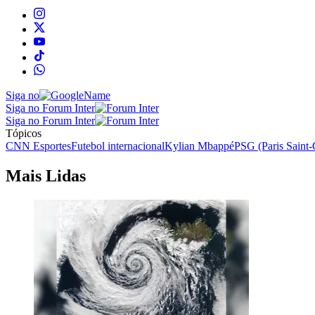
Siga no
Siga no Forum Inter
Siga no Forum Inter
Tópicos
CNN Esportes
Futebol internacional
Kylian Mbappé
PSG (Paris Saint
Mais Lidas