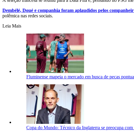
A seleção francesa se reuniu para a Data Fifa e, pensando no PSG 
Dembélé, Doué e companhia foram aplaudidos pelos companheir
polêmica nas redes sociais.
Leia Mais
Fluminense mapeia o mercado em busca de peças pontua
Copa do Mundo: Técnico da Inglaterra se preocupa com