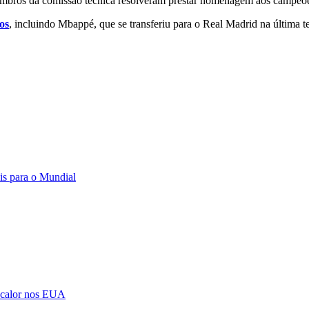
membros da comissão técnica resolveram prestar homenagem aos campe
os
, incluindo Mbappé, que se transferiu para o Real Madrid na última
is para o Mundial
 calor nos EUA