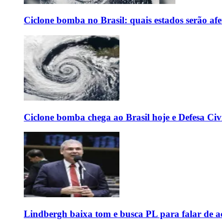
Ciclone bomba no Brasil: quais estados serão af
Ciclone bomba chega ao Brasil hoje e Defesa Civi
Lindbergh baixa tom e busca PL para falar de ac