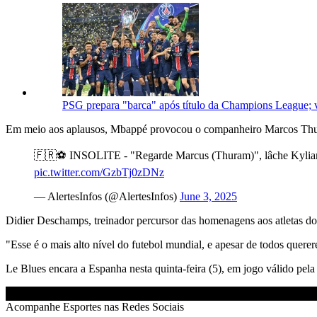
PSG prepara "barca" após título da Champions League; 
Em meio aos aplausos, Mbappé provocou o companheiro Marcos Thu
🇫🇷⚽️ INSOLITE - "Regarde Marcus (Thuram)", lâche Kylian 
pic.twitter.com/GzbTj0zDNz
— AlertesInfos (@AlertesInfos)
June 3, 2025
Didier Deschamps, treinador percursor das homenagens aos atletas d
"Esse é o mais alto nível do futebol mundial, e apesar de todos quer
Le Blues encara a Espanha nesta quinta-feira (5), em jogo válido pel
Acompanhe
Esportes
nas Redes Sociais