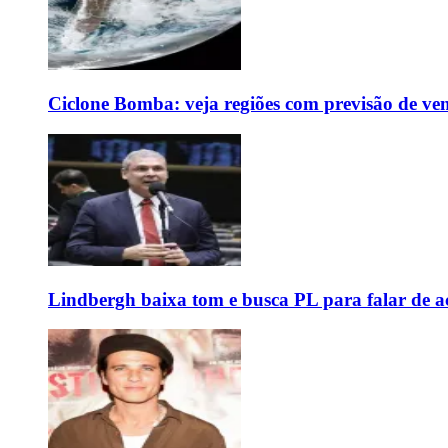
Ciclone Bomba: veja regiões com previsão de ven
Lindbergh baixa tom e busca PL para falar de ac