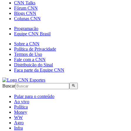
CNN Talks
Fórum CNN
Blogs CNN
Colunas CNN
Programação
Equipe CNN Brasil
Sobre a CNN
Política de Privacidade
Termos de Uso
Fale com a CNN
Distribuição do Sinal
Faça parte da Equipe CNN
Buscar
Pular para o conteúdo
Ao vivo
Política
Money
WW
Agro
Infra