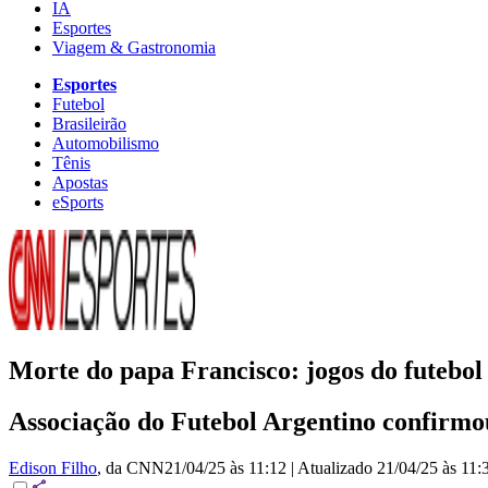
IA
Esportes
Viagem & Gastronomia
Esportes
Futebol
Brasileirão
Automobilismo
Tênis
Apostas
eSports
Morte do papa Francisco: jogos do futebol 
Associação do Futebol Argentino confirmou 
Edison Filho
, da CNN
21/04/25 às 11:12
|
Atualizado
21/04/25 às 11: