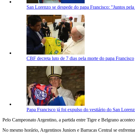
San Lorenzo se despede do papa Francisco: "Juntos pela
CBF decreta luto de 7 dias pela morte do papa Francisco
Papa Francisco já foi expulso do vestiário do San Loren
Pelo Campeonato Argentino, a partida entre Tigre e Belgrano acontecer
No mesmo horário, Argentinos Juniors e Barracas Central se enfren