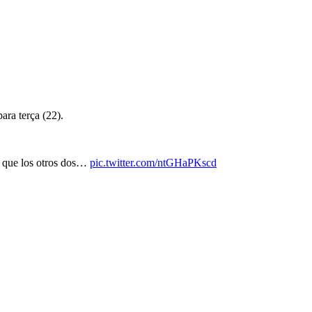
ara terça (22).
s que los otros dos…
pic.twitter.com/ntGHaPKscd