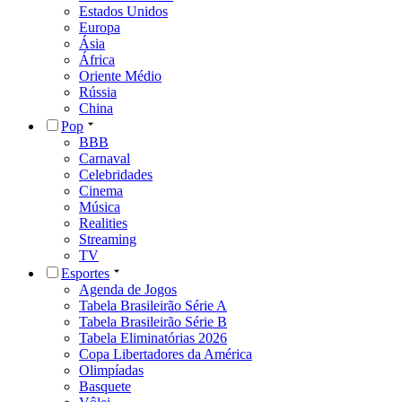
Estados Unidos
Europa
Ásia
África
Oriente Médio
Rússia
China
Pop
BBB
Carnaval
Celebridades
Cinema
Música
Realities
Streaming
TV
Esportes
Agenda de Jogos
Tabela Brasileirão Série A
Tabela Brasileirão Série B
Tabela Eliminatórias 2026
Copa Libertadores da América
Olimpíadas
Basquete