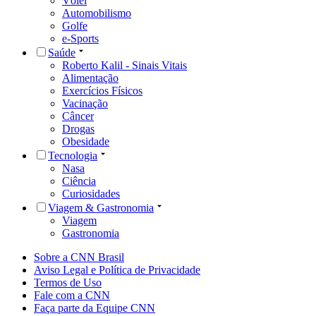
Vôlei
Automobilismo
Golfe
e-Sports
Saúde
Roberto Kalil - Sinais Vitais
Alimentação
Exercícios Físicos
Vacinação
Câncer
Drogas
Obesidade
Tecnologia
Nasa
Ciência
Curiosidades
Viagem & Gastronomia
Viagem
Gastronomia
Sobre a CNN Brasil
Aviso Legal e Política de Privacidade
Termos de Uso
Fale com a CNN
Faça parte da Equipe CNN