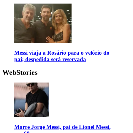
Messi viaja a Rosário para o velório do
pai; despedida será reservada
WebStories
Morre Jorge Messi, pai de Lionel Messi,