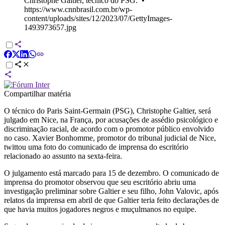
Christophe Galtier, técnico do PSG.
•
https://www.cnnbrasil.com.br/wp-
content/uploads/sites/12/2023/07/GettyImages-
1493973657.jpg
Compartilhar matéria
O técnico do Paris Saint-Germain (PSG), Christophe Galtier, será
julgado em Nice, na França, por acusações de assédio psicológico e
discriminação racial, de acordo com o promotor público envolvido
no caso. Xavier Bonhomme, promotor do tribunal judicial de Nice,
twittou uma foto do comunicado de imprensa do escritório
relacionado ao assunto na sexta-feira.
O julgamento está marcado para 15 de dezembro. O comunicado de
imprensa do promotor observou que seu escritório abriu uma
investigação preliminar sobre Galtier e seu filho, John Valovic, após
relatos da imprensa em abril de que Galtier teria feito declarações de
que havia muitos jogadores negros e muçulmanos no equipe.