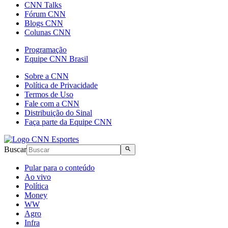
CNN Talks
Fórum CNN
Blogs CNN
Colunas CNN
Programação
Equipe CNN Brasil
Sobre a CNN
Política de Privacidade
Termos de Uso
Fale com a CNN
Distribuição do Sinal
Faça parte da Equipe CNN
Buscar
Pular para o conteúdo
Ao vivo
Política
Money
WW
Agro
Infra