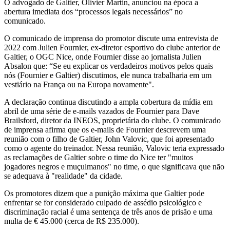
O advogado de Galtier, Olivier Martin, anunciou na época a
abertura imediata dos “processos legais necessários” no
comunicado.
O comunicado de imprensa do promotor discute uma entrevista de
2022 com Julien Fournier, ex-diretor esportivo do clube anterior de
Galtier, o OGC Nice, onde Fournier disse ao jornalista Julien
Absalon que: “Se eu explicar os verdadeiros motivos pelos quais
nós (Fournier e Galtier) discutimos, ele nunca trabalharia em um
vestiário na França ou na Europa novamente".
A declaração continua discutindo a ampla cobertura da mídia em
abril de uma série de e-mails vazados de Fournier para Dave
Brailsford, diretor da INEOS, proprietária do clube. O comunicado
de imprensa afirma que os e-mails de Fournier descrevem uma
reunião com o filho de Galtier, John Valovic, que foi apresentado
como o agente do treinador. Nessa reunião, Valovic teria expressado
as reclamações de Galtier sobre o time do Nice ter "muitos
jogadores negros e muçulmanos" no time, o que significava que não
se adequava à "realidade" da cidade.
Os promotores dizem que a punição máxima que Galtier pode
enfrentar se for considerado culpado de assédio psicológico e
discriminação racial é uma sentença de três anos de prisão e uma
multa de € 45.000 (cerca de R$ 235.000).