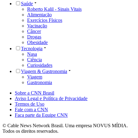
Saúde
Roberto Kalil - Sinais Vitais
Alimentação
Exercícios Físicos
Vacinação
Câncer
Drogas
Obesidade
Tecnologia
Nasa
Ciência
Curiosidades
Viagem & Gastronomia
Viagem
Gastronomia
Sobre a CNN Brasil
Aviso Legal e Política de Privacidade
Termos de Uso
Fale com a CNN
Faça parte da Equipe CNN
© Cable News Network Brasil. Uma empresa NOVUS MÍDIA.
Todos os direitos reservados.