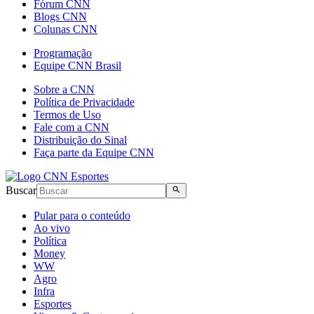
Fórum CNN
Blogs CNN
Colunas CNN
Programação
Equipe CNN Brasil
Sobre a CNN
Política de Privacidade
Termos de Uso
Fale com a CNN
Distribuição do Sinal
Faça parte da Equipe CNN
Buscar
Pular para o conteúdo
Ao vivo
Política
Money
WW
Agro
Infra
Esportes