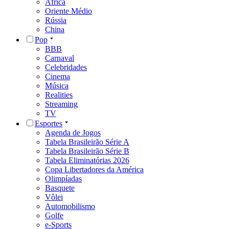
África
Oriente Médio
Rússia
China
Pop
BBB
Carnaval
Celebridades
Cinema
Música
Realities
Streaming
TV
Esportes
Agenda de Jogos
Tabela Brasileirão Série A
Tabela Brasileirão Série B
Tabela Eliminatórias 2026
Copa Libertadores da América
Olimpíadas
Basquete
Vôlei
Automobilismo
Golfe
e-Sports