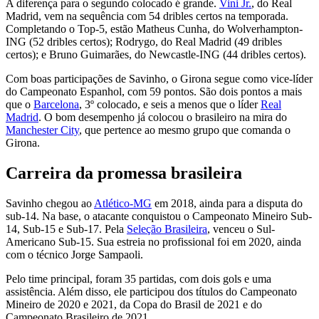
A diferença para o segundo colocado é grande.
Vini Jr.
, do Real
Madrid, vem na sequência com 54 dribles certos na temporada.
Completando o Top-5, estão Matheus Cunha, do Wolverhampton-
ING (52 dribles certos); Rodrygo, do Real Madrid (49 dribles
certos); e Bruno Guimarães, do Newcastle-ING (44 dribles certos).
Com boas participações de Savinho, o Girona segue como vice-líder
do Campeonato Espanhol, com 59 pontos. São dois pontos a mais
que o
Barcelona
, 3º colocado, e seis a menos que o líder
Real
Madrid
. O bom desempenho
já colocou o brasileiro na mira do
Manchester City
, que pertence ao mesmo grupo que comanda o
Girona
.
Carreira da promessa brasileira
Savinho chegou ao
Atlético-MG
em 2018, ainda para a disputa do
sub-14. Na base, o atacante conquistou o Campeonato Mineiro Sub-
14, Sub-15 e Sub-17. Pela
Seleção Brasileira
, venceu o Sul-
Americano Sub-15. Sua estreia no profissional foi em 2020, ainda
com o técnico Jorge Sampaoli.
Pelo time principal, foram 35 partidas, com dois gols e uma
assistência. Além disso, ele participou dos títulos do Campeonato
Mineiro de 2020 e 2021, da Copa do Brasil de 2021 e do
Campeonato Brasileiro de 2021.