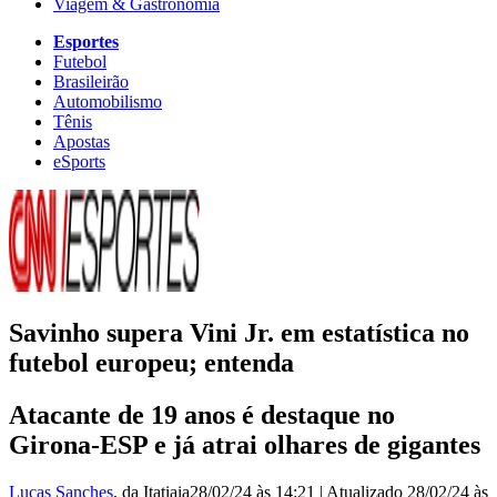
Viagem & Gastronomia
Esportes
Futebol
Brasileirão
Automobilismo
Tênis
Apostas
eSports
Savinho supera Vini Jr. em estatística no
futebol europeu; entenda
Atacante de 19 anos é destaque no
Girona-ESP e já atrai olhares de gigantes
Lucas Sanches
, da Itatiaia
28/02/24 às 14:21
|
Atualizado
28/02/24 às