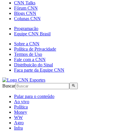
CNN Talks
Fórum CNN
Blogs CNN
Colunas CNN
Programação
Equipe CNN Brasil
Sobre a CNN
Política de Privacidade
Termos de Uso
Fale com a CNN
Distribuição do Sinal
Faça parte da Equipe CNN
Buscar
Pular para o conteúdo
Ao vivo
Política
Money
WW
Agro
Infra