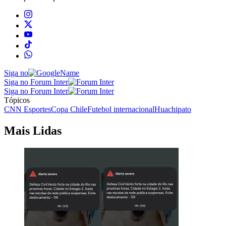
Siga no
Siga no Forum Inter
Siga no Forum Inter
Tópicos
CNN Esportes
Copa Chile
Futebol internacional
Huachipato
Mais Lidas