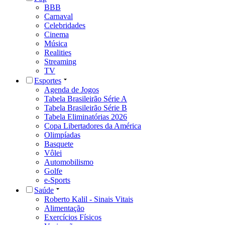
BBB
Carnaval
Celebridades
Cinema
Música
Realities
Streaming
TV
Esportes
Agenda de Jogos
Tabela Brasileirão Série A
Tabela Brasileirão Série B
Tabela Eliminatórias 2026
Copa Libertadores da América
Olimpíadas
Basquete
Vôlei
Automobilismo
Golfe
e-Sports
Saúde
Roberto Kalil - Sinais Vitais
Alimentação
Exercícios Físicos