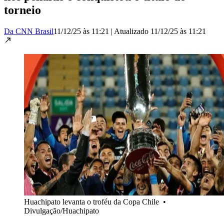
torneio
Da CNN Brasil
11/12/25 às 11:21
|
Atualizado
11/12/25 às 11:21
Huachipato levanta o troféu da Copa Chile
•
Divulgação/Huachipato