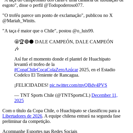
esgoto", disse o perfil @Todopoderoso077.
"O troféu parece um ponto de exclamação", publicou no X
@Mariah_Winits.
"A taça é maior que o Chile", postou @o_luis99.
🤩🏆🔵⚫ DALE CAMPEÓN, DALE CAMPEÓN
🎶
Así fue el momento donde el plantel de Huachipato
levantó el trofeo de la
#CopaChileCocaColaZeroAzúcar
2025, en el Estadio
Codelco El Teniente de Rancagua.
¡FELICIDADES!
pic.twitter.com/mvQBdv4PVS
— TNT Sports Chile (@TNTSportsCL)
December 11,
2025
Com o título da Copa Chile, o Huachipato se classificou para a
Libertadores de 2026
. A equipe chilena entrará na segunda fase
preliminar da competição.
Acompanhe
Esportes
nas Redes Sociais