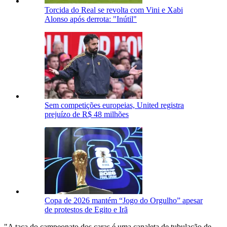
Torcida do Real se revolta com Vini e Xabi
Alonso após derrota: "Inútil"
Sem competições europeias, United registra
prejuízo de R$ 48 milhões
Copa de 2026 mantém “Jogo do Orgulho” apesar
de protestos de Egito e Irã
"A taça do campeonato dos caras é uma canaleta de tubulação de