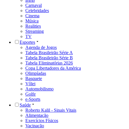
BBB
Carnaval
Celebridades
Cinema
Música
Realities
Streaming
TV
Esportes
Agenda de Jogos
Tabela Brasileirão Série A
Tabela Brasileirão Série B
Tabela Eliminatórias 2026
Copa Libertadores da América
Olimpíadas
Basquete
Vôlei
Automobilismo
Golfe
e-Sports
Saúde
Roberto Kalil - Sinais Vitais
Alimentação
Exercícios Físicos
Vacinação