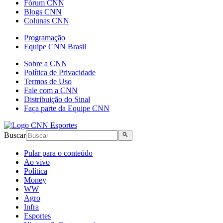
Fórum CNN
Blogs CNN
Colunas CNN
Programação
Equipe CNN Brasil
Sobre a CNN
Política de Privacidade
Termos de Uso
Fale com a CNN
Distribuição do Sinal
Faça parte da Equipe CNN
Buscar
Pular para o conteúdo
Ao vivo
Política
Money
WW
Agro
Infra
Esportes