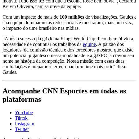
motiva. Tudo isso fez com que a escolha fosse bem óbvia”, declarou
Kelvin Oliveira, camisa nove da equipe.
Com um impacto de mais de
100 milhões
de visualizações, Gaules e
sua equipe dominaram as redes sociais e mostraram, mais uma vez,
o impacto do time brasileiro nas mídias.
“Após o sucesso da g3xfc na Kings World Cup, ficou bem óbvio a
necessidade de continuar os trabalhos da
equipe
. A paixão dos
jogadores, da comissão técnica e dos torcedores mostrou que existe
um potencial gigantesco nessa modalidade e a g3xFC já cravou seu
nome na história da competição. Nossa missão com essas duas
contratações é preparar o terreno para um time mais forte" disse
Gaules.
Acompanhe
CNN Esportes
em todas as
plataformas
YouTube
Tiktok
Instagram
Twitter