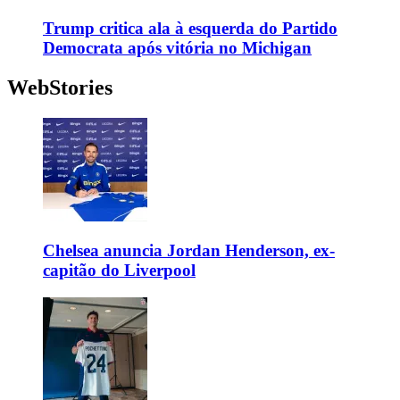
Trump critica ala à esquerda do Partido
Democrata após vitória no Michigan
WebStories
Chelsea anuncia Jordan Henderson, ex-
capitão do Liverpool