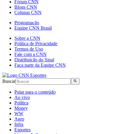
Fórum CNN
Blogs CNN
Colunas CNN
Programação
Equipe CNN Brasil
Sobre a CNN
Política de Privacidade
Termos de Uso
Fale com a CNN
Distribuição do Sinal
Faça parte da Equipe CNN
Buscar
Pular para o conteúdo
Ao vivo
Política
Money
WW
Agro
Infra
Esportes