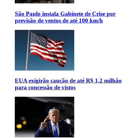
São Paulo instala Gabinete de Crise por
previsão de ventos de até 100 km/h
EUA exigirão caução de até R$ 1,2 milhão
para concessão de vistos