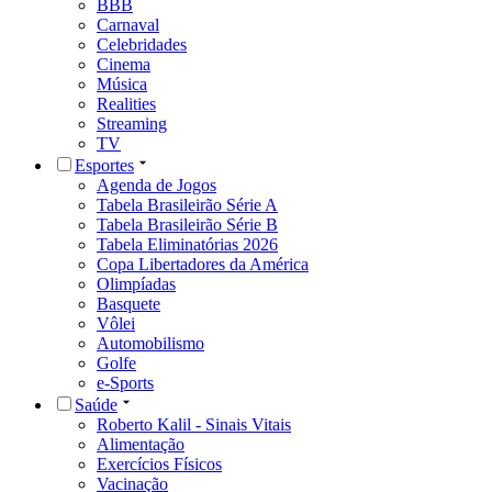
BBB
Carnaval
Celebridades
Cinema
Música
Realities
Streaming
TV
Esportes
Agenda de Jogos
Tabela Brasileirão Série A
Tabela Brasileirão Série B
Tabela Eliminatórias 2026
Copa Libertadores da América
Olimpíadas
Basquete
Vôlei
Automobilismo
Golfe
e-Sports
Saúde
Roberto Kalil - Sinais Vitais
Alimentação
Exercícios Físicos
Vacinação