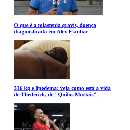
O que é a miastenia gravis, doença
diagnosticada em Alex Escobar
336 kg e lipedema: veja como está a vida
de Thederick, de "Quilos Mortais"