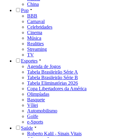
China
Pop
BBB
Carnaval
Celebridades
Cinema
Música
Realities
Streaming
TV
Esportes
Agenda de Jogos
Tabela Brasileirão Série A
Tabela Brasileirão Série B
Tabela Eliminatórias 2026
Copa Libertadores da América
Olimpíadas
Basquete
Vôlei
Automobilismo
Golfe
e-Sports
Saúde
Roberto Kalil - Sinais Vitais