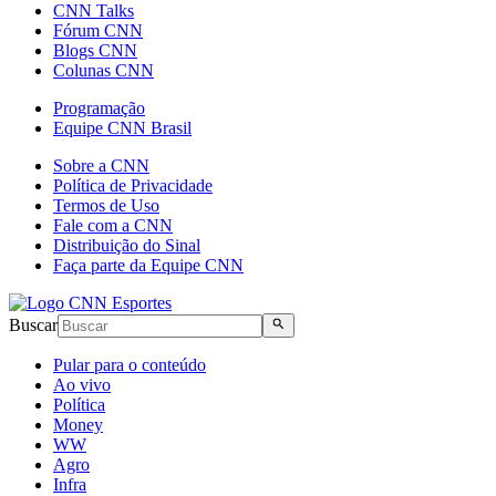
CNN Talks
Fórum CNN
Blogs CNN
Colunas CNN
Programação
Equipe CNN Brasil
Sobre a CNN
Política de Privacidade
Termos de Uso
Fale com a CNN
Distribuição do Sinal
Faça parte da Equipe CNN
Buscar
Pular para o conteúdo
Ao vivo
Política
Money
WW
Agro
Infra