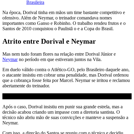
Brasileira
Na época, Dorival tinha em mãos um time bastante competitivo e
ofensivo. Além de Neymar, o treinador comandava nomes
importantes como Ganso e Robinho. O trabalho rendeu frutos e o
Santos de 2010 conquistou o Paulistã o e a Copa do Brasil.
Atrito entre Dorival e Neymar
Mas nem tudo foram flores na relação entre Dorival Júnior e
Neymar
no período em que estiveram juntos na Vila.
Em duelo válido contra o Atlético-GO, pelo Brasileiro daquele ano,
o atacante insistiu em cobrar uma penalidade, mas Dorival ordenou
que a cobrança fosse feita por Marcel. Neymar se irritou e reclamou
abertamente do treinador.
Após o caso, Dorival insistiu em punir sua grande estrela, mas a
decisão acabou criando um impasse com a diretoria santista. O
técnico não abriu mão de suas convicções e manteve a suspensão a
Neymar.
Com isso, a direção do Santos se reuniu com o técnico e decidiu