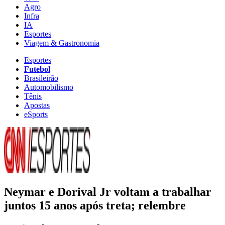
Agro
Infra
IA
Esportes
Viagem & Gastronomia
Esportes
Futebol
Brasileirão
Automobilismo
Tênis
Apostas
eSports
Neymar e Dorival Jr voltam a trabalhar
juntos 15 anos após treta; relembre