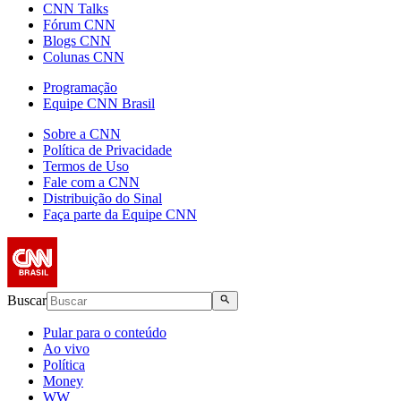
CNN Talks
Fórum CNN
Blogs CNN
Colunas CNN
Programação
Equipe CNN Brasil
Sobre a CNN
Política de Privacidade
Termos de Uso
Fale com a CNN
Distribuição do Sinal
Faça parte da Equipe CNN
Buscar
Pular para o conteúdo
Ao vivo
Política
Money
WW