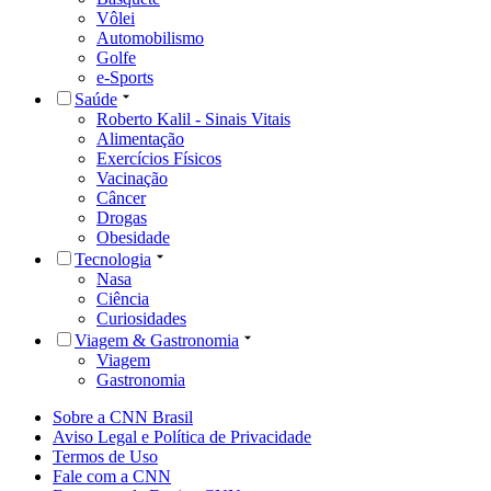
Vôlei
Automobilismo
Golfe
e-Sports
Saúde
Roberto Kalil - Sinais Vitais
Alimentação
Exercícios Físicos
Vacinação
Câncer
Drogas
Obesidade
Tecnologia
Nasa
Ciência
Curiosidades
Viagem & Gastronomia
Viagem
Gastronomia
Sobre a CNN Brasil
Aviso Legal e Política de Privacidade
Termos de Uso
Fale com a CNN