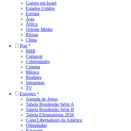
Guerra em Israel
Estados Unidos
Europa
Ásia
África
Oriente Médio
Rússia
China
Pop
BBB
Carnaval
Celebridades
Cinema
Música
Realities
Streaming
TV
Esportes
Agenda de Jogos
Tabela Brasileirão Série A
Tabela Brasileirão Série B
Tabela Eliminatórias 2026
Copa Libertadores da América
Olimpíadas
Basquete