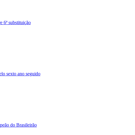
 6ª substituição
lo sexto ano seguido
peão do Brasileirão