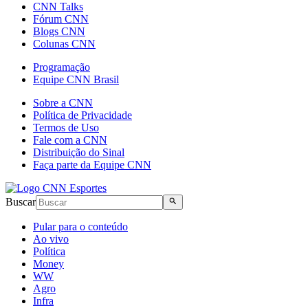
CNN Talks
Fórum CNN
Blogs CNN
Colunas CNN
Programação
Equipe CNN Brasil
Sobre a CNN
Política de Privacidade
Termos de Uso
Fale com a CNN
Distribuição do Sinal
Faça parte da Equipe CNN
Buscar
Pular para o conteúdo
Ao vivo
Política
Money
WW
Agro
Infra