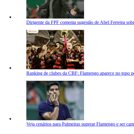
Dirigente da FPF comenta sugestão de Abel Ferreira sobre
Ranking de clubes da CBF: Flamengo aparece no topo pe
Veja cenários para Palmeiras superar Flamengo e ser cam