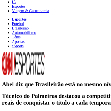
IA
Esportes
Viagem & Gastronomia
Esportes
Futebol
Brasileirão
Automobilismo
Tênis
Apostas
eSports
Abel diz que Brasileirão está no mesmo n
Técnico do Palmeiras destacou a competiti
reais de conquistar o título a cada tempor