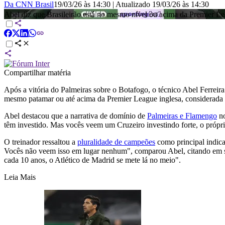
Da CNN Brasil
19/03/26 às 14:30
|
Atualizado
19/03/26 às 14:30
Abel diz que Brasileirão está no mesmo nível ou acima da Premie
Compartilhar matéria
Após a vitória do Palmeiras sobre o Botafogo, o técnico Abel Ferreira
mesmo patamar ou até acima da Premier League inglesa, considerada 
Abel destacou que a narrativa de domínio de
Palmeiras e Flamengo
no
têm investido. Mas vocês veem um Cruzeiro investindo forte, o própri
O treinador ressaltou a
pluralidade de campeões
como principal indica
Vocês não veem isso em lugar nenhum", comparou Abel, citando em 
cada 10 anos, o Atlético de Madrid se mete lá no meio".
Leia Mais