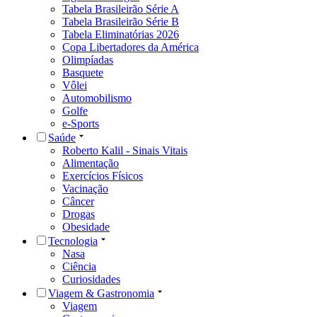
Tabela Brasileirão Série A
Tabela Brasileirão Série B
Tabela Eliminatórias 2026
Copa Libertadores da América
Olimpíadas
Basquete
Vôlei
Automobilismo
Golfe
e-Sports
Saúde
Roberto Kalil - Sinais Vitais
Alimentação
Exercícios Físicos
Vacinação
Câncer
Drogas
Obesidade
Tecnologia
Nasa
Ciência
Curiosidades
Viagem & Gastronomia
Viagem