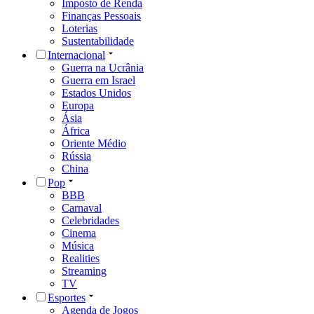
Imposto de Renda
Finanças Pessoais
Loterias
Sustentabilidade
Internacional
Guerra na Ucrânia
Guerra em Israel
Estados Unidos
Europa
Ásia
África
Oriente Médio
Rússia
China
Pop
BBB
Carnaval
Celebridades
Cinema
Música
Realities
Streaming
TV
Esportes
Agenda de Jogos