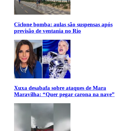
Ciclone bomba: aulas são suspensas após
previsão de ventania no Rio
Xuxa desabafa sobre ataques de Mara
Maravilha: “Quer pegar carona na nave”