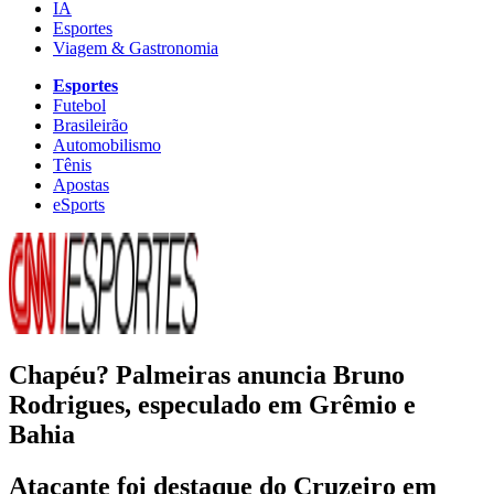
IA
Esportes
Viagem & Gastronomia
Esportes
Futebol
Brasileirão
Automobilismo
Tênis
Apostas
eSports
Chapéu? Palmeiras anuncia Bruno
Rodrigues, especulado em Grêmio e
Bahia
Atacante foi destaque do Cruzeiro em