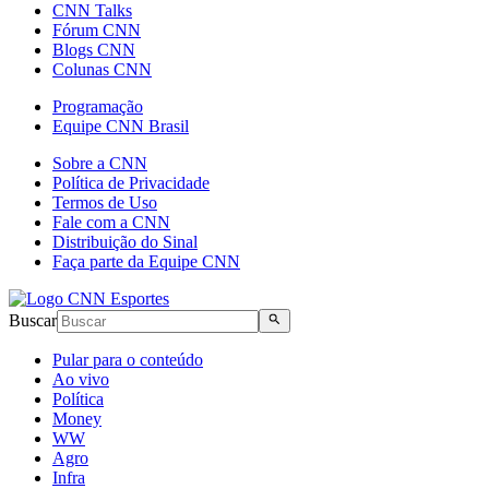
CNN Talks
Fórum CNN
Blogs CNN
Colunas CNN
Programação
Equipe CNN Brasil
Sobre a CNN
Política de Privacidade
Termos de Uso
Fale com a CNN
Distribuição do Sinal
Faça parte da Equipe CNN
Buscar
Pular para o conteúdo
Ao vivo
Política
Money
WW
Agro
Infra