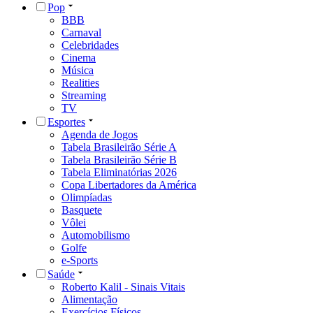
Pop
BBB
Carnaval
Celebridades
Cinema
Música
Realities
Streaming
TV
Esportes
Agenda de Jogos
Tabela Brasileirão Série A
Tabela Brasileirão Série B
Tabela Eliminatórias 2026
Copa Libertadores da América
Olimpíadas
Basquete
Vôlei
Automobilismo
Golfe
e-Sports
Saúde
Roberto Kalil - Sinais Vitais
Alimentação
Exercícios Físicos