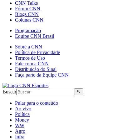
CNN Talks
Fórum CNN
Blogs CNN
Colunas CNN
Programação
Equipe CNN Brasil
Sobre a CNN
Política de Privacidade
Termos de Uso
Fale com a CNN
Distribuição do Sinal
Faça parte da Equipe CNN
Buscar
Pular para o conteúdo
Ao vivo
Política
Money
WW
Agro
Infra