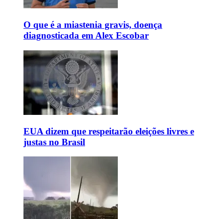
O que é a miastenia gravis, doença
diagnosticada em Alex Escobar
EUA dizem que respeitarão eleições livres e
justas no Brasil