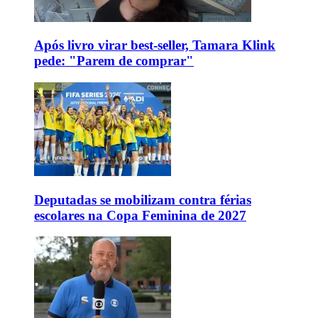
Após livro virar best-seller, Tamara Klink
pede: "Parem de comprar"
Deputadas se mobilizam contra férias
escolares na Copa Feminina de 2027