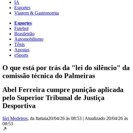
IA
Esportes
Viagem & Gastronomia
Esportes
Futebol
Brasileirão
Automobilismo
Tênis
Apostas
eSports
O que está por trás da "lei do silêncio" da
comissão técnica do Palmeiras
Abel Ferreira cumpre punição aplicada
pelo Superior Tribunal de Justiça
Desportiva
Iúri Medeiros
, da Itatiaia
20/04/26 às 08:53
|
Atualizado
20/04/26 às
08:53