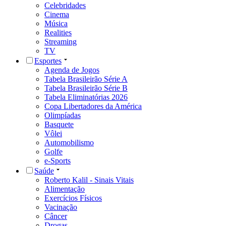
Celebridades
Cinema
Música
Realities
Streaming
TV
Esportes
Agenda de Jogos
Tabela Brasileirão Série A
Tabela Brasileirão Série B
Tabela Eliminatórias 2026
Copa Libertadores da América
Olimpíadas
Basquete
Vôlei
Automobilismo
Golfe
e-Sports
Saúde
Roberto Kalil - Sinais Vitais
Alimentação
Exercícios Físicos
Vacinação
Câncer
Drogas