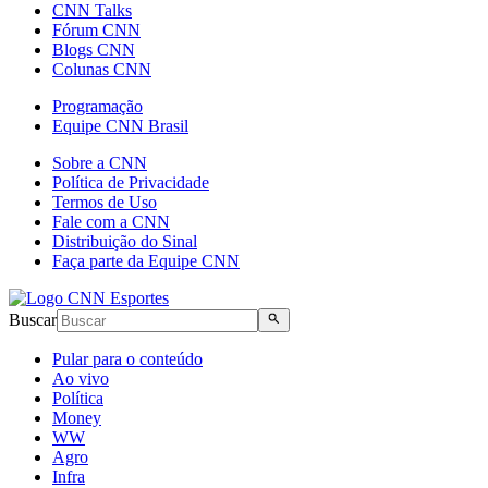
CNN Talks
Fórum CNN
Blogs CNN
Colunas CNN
Programação
Equipe CNN Brasil
Sobre a CNN
Política de Privacidade
Termos de Uso
Fale com a CNN
Distribuição do Sinal
Faça parte da Equipe CNN
Buscar
Pular para o conteúdo
Ao vivo
Política
Money
WW
Agro
Infra