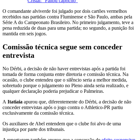
Cristal: "Faltou capricho"
O comandante alviverde foi julgado por dois cartões vermelhos
recebidos nas partidas contra Fluminense e São Paulo, ambas pela
Série A do Campeonato Brasileiro. No primeiro julgamento, teve a
pena reduzida de duas para uma partida; no segundo, a punição foi
mantida em seis jogos.
Comissão técnica segue sem conceder
entrevista
No Dérbi, a decisão de não haver entrevistas após a partida foi
tomada de forma conjunta entre diretoria e comissão técnica. Na
ocasião, o clube entendeu que o silêncio seria a melhor medida,
sobretudo porque o julgamento no Pleno ainda seria realizado, e
qualquer declaração poderia prejudicar o Palmeiras.
A
Itatiaia
apurou que, diferentemente do Dérbi, a decisão de não
conceder entrevistas após o jogo contra o Athletico-PR partiu
exclusivamente da comissão técnica.
Os auxiliares de Abel entendem que o clube foi alvo de uma
injustiça por parte dos tribunais.
A reportagem também apurou que a concessão de
efeito suspensivo