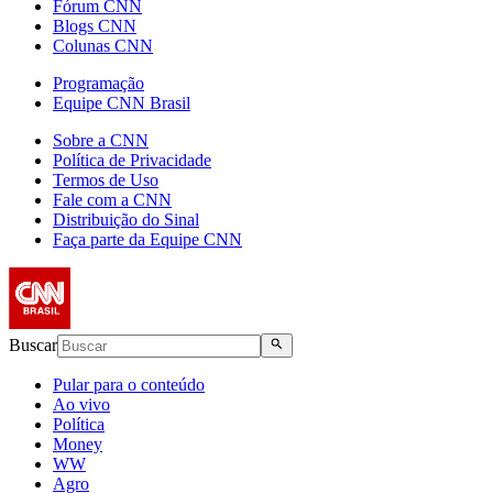
Fórum CNN
Blogs CNN
Colunas CNN
Programação
Equipe CNN Brasil
Sobre a CNN
Política de Privacidade
Termos de Uso
Fale com a CNN
Distribuição do Sinal
Faça parte da Equipe CNN
Buscar
Pular para o conteúdo
Ao vivo
Política
Money
WW
Agro