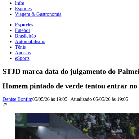
Infra
Esportes
Viagem & Gastronomia
Esportes
Futebol
Brasileirão
Automobilismo
Tênis
Apostas
eSports
STJD marca data do julgamento do Palmeir
Homem pintado de verde tentou entrar no
Denise Bonfim
05/05/26 às 19:05
|
Atualizado
05/05/26 às 19:05