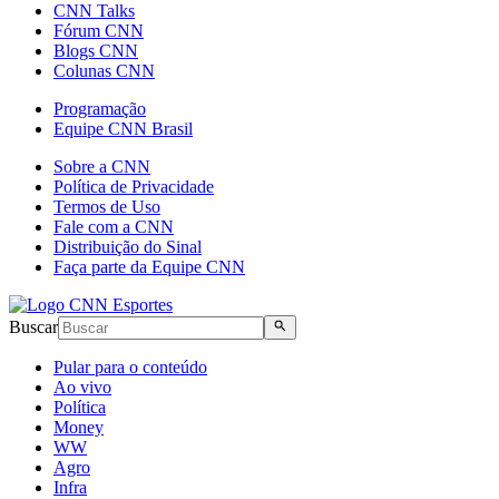
CNN Talks
Fórum CNN
Blogs CNN
Colunas CNN
Programação
Equipe CNN Brasil
Sobre a CNN
Política de Privacidade
Termos de Uso
Fale com a CNN
Distribuição do Sinal
Faça parte da Equipe CNN
Buscar
Pular para o conteúdo
Ao vivo
Política
Money
WW
Agro
Infra