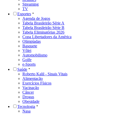
Streaming
TV
Esportes
Agenda de Jogos
Tabela Brasileirão Série A
Tabela Brasileirão Série B
Tabela Eliminatórias 2026
Copa Libertadores da América
Olimpíadas
Basquete
Vôlei
Automobilismo
Golfe
e-Sports
Saúde
Roberto Kalil - Sinais Vitais
Alimentação
Exercícios Físicos
Vacinação
Câncer
Drogas
Obesidade
Tecnologia
Nasa