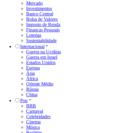
Mercado
Investimentos
Banco Central
Bolsa de Valores
Imposto de Renda
Finanças Pessoais
Loterias
Sustentabilidade
Internacional
Guerra na Ucrânia
Guerra em Israel
Estados Unidos
Europa
Ásia
África
Oriente Médio
Rússia
China
Pop
BBB
Carnaval
Celebridades
Cinema
Música
Realities