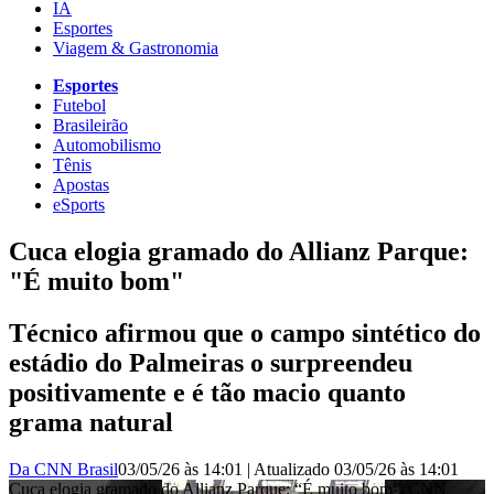
IA
Esportes
Viagem & Gastronomia
Esportes
Futebol
Brasileirão
Automobilismo
Tênis
Apostas
eSports
Cuca elogia gramado do Allianz Parque:
"É muito bom"
Técnico afirmou que o campo sintético do
estádio do Palmeiras o surpreendeu
positivamente e é tão macio quanto
grama natural
Da CNN Brasil
03/05/26 às 14:01
|
Atualizado
03/05/26 às 14:01
Cuca elogia gramado do Allianz Parque: “É muito bom”| CNN