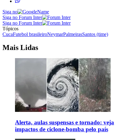
Siga no
Siga no Forum Inter
Siga no Forum Inter
Tópicos
Cuca
Futebol brasileiro
Neymar
Palmeiras
Santos (time)
Mais Lidas
Alerta, aulas suspensas e tornado: veja
impactos de ciclone-bomba pelo país