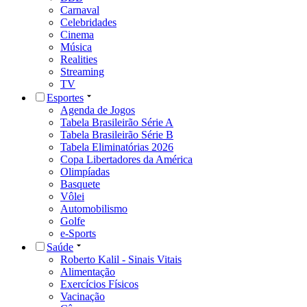
Carnaval
Celebridades
Cinema
Música
Realities
Streaming
TV
Esportes
Agenda de Jogos
Tabela Brasileirão Série A
Tabela Brasileirão Série B
Tabela Eliminatórias 2026
Copa Libertadores da América
Olimpíadas
Basquete
Vôlei
Automobilismo
Golfe
e-Sports
Saúde
Roberto Kalil - Sinais Vitais
Alimentação
Exercícios Físicos
Vacinação