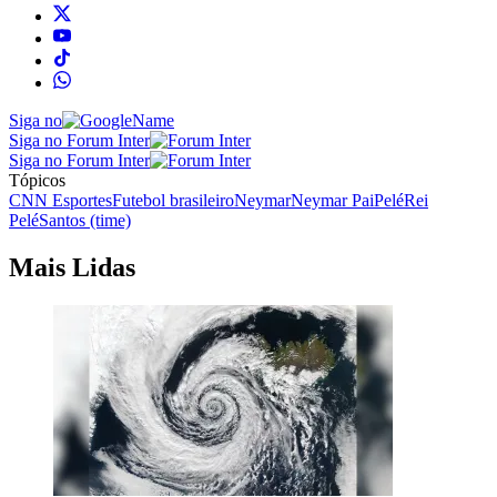
Siga no
Siga no Forum Inter
Siga no Forum Inter
Tópicos
CNN Esportes
Futebol brasileiro
Neymar
Neymar Pai
Pelé
Rei
Pelé
Santos (time)
Mais Lidas