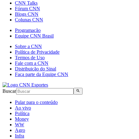
CNN Talks
Fórum CNN
Blogs CNN
Colunas CNN
Programação
Equipe CNN Brasil
Sobre a CNN
Política de Privacidade
Termos de Uso
Fale com a CNN
Distribuição do Sinal
Faça parte da Equipe CNN
Buscar
Pular para o conteúdo
Ao vivo
Política
Money
WW
Agro
Infra