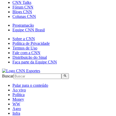
CNN Talks
Fórum CNN
Blogs CNN
Colunas CNN
Programação
Equipe CNN Brasil
Sobre a CNN
Política de Privacidade
Termos de Uso
Fale com a CNN
Distribuição do Sinal
Faça parte da Equipe CNN
Buscar
Pular para o conteúdo
Ao vivo
Política
Money
WW
Agro
Infra