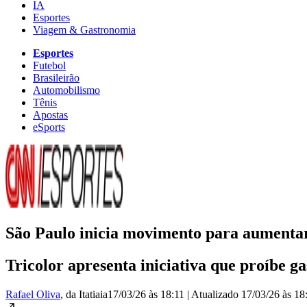
IA
Esportes
Viagem & Gastronomia
Esportes
Futebol
Brasileirão
Automobilismo
Tênis
Apostas
eSports
São Paulo inicia movimento para aumentar 
Tricolor apresenta iniciativa que proíbe ga
Rafael Oliva
, da Itatiaia
17/03/26 às 18:11
|
Atualizado
17/03/26 às 18