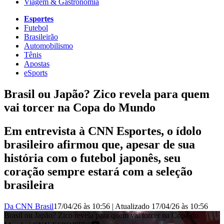
Viagem & Gastronomia
Esportes
Futebol
Brasileirão
Automobilismo
Tênis
Apostas
eSports
Brasil ou Japão? Zico revela para quem
vai torcer na Copa do Mundo
Em entrevista à CNN Esportes, o ídolo
brasileiro afirmou que, apesar de sua
história com o futebol japonês, seu
coração sempre estará com a seleção
brasileira
Da CNN Brasil
17/04/26 às 10:56
|
Atualizado
17/04/26 às 10:56
Brasil ou Japão? Zico revela para quem vai torcer na Copa do