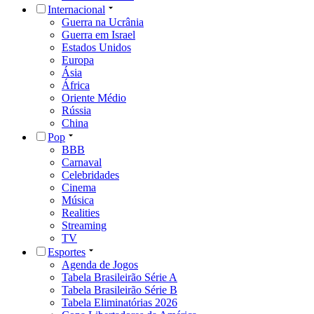
Internacional
Guerra na Ucrânia
Guerra em Israel
Estados Unidos
Europa
Ásia
África
Oriente Médio
Rússia
China
Pop
BBB
Carnaval
Celebridades
Cinema
Música
Realities
Streaming
TV
Esportes
Agenda de Jogos
Tabela Brasileirão Série A
Tabela Brasileirão Série B
Tabela Eliminatórias 2026