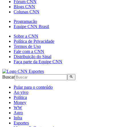
Fórum CNN
Blogs CNN
Colunas CNN
Programação
Equipe CNN Brasil
Sobre a CNN
Política de Privacidade
Termos de Uso
Fale com a CNN
Distribuição do Sinal
Faça parte da Equipe CNN
Buscar
Pular para o conteúdo
Ao vivo
Política
Money
WW
Agro
Infra
Esportes