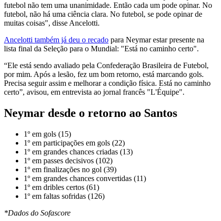
futebol não tem uma unanimidade. Então cada um pode opinar. No
futebol, não há uma ciência clara. No futebol, se pode opinar de
muitas coisas", disse Ancelotti.
Ancelotti também já deu o recado
para Neymar estar presente na
lista final da Seleção para o Mundial: "Está no caminho certo".
“Ele está sendo avaliado pela Confederação Brasileira de Futebol,
por mim. Após a lesão, fez um bom retorno, está marcando gols.
Precisa seguir assim e melhorar a condição física. Está no caminho
certo”, avisou, em entrevista ao jornal francês "L'Équipe".
Neymar desde o retorno ao Santos
1º em gols (15)
1º em participações em gols (22)
1º em grandes chances criadas (13)
1º em passes decisivos (102)
1º em finalizações no gol (39)
1º em grandes chances convertidas (11)
1º em dribles certos (61)
1º em faltas sofridas (126)
*Dados do Sofascore