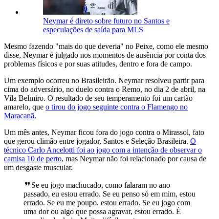
Neymar é direto sobre futuro no Santos e
especulações de saída para MLS
Mesmo fazendo "mais do que deveria" no Peixe, como ele mesmo
disse, Neymar é julgado nos momentos de ausência por conta dos
problemas físicos e por suas atitudes, dentro e fora de campo.
Um exemplo ocorreu no Brasileirão. Neymar resolveu partir para
cima do adversário, no duelo contra o Remo, no dia 2 de abril, na
Vila Belmiro. O resultado de seu temperamento foi um cartão
amarelo, que
o tirou do jogo seguinte contra o Flamengo no
Maracanã
.
Um mês antes, Neymar ficou fora do jogo contra o Mirassol, fato
que gerou climão entre jogador, Santos e Seleção Brasileira.
O
técnico Carlo Ancelotti foi ao jogo com a intenção de observar o
camisa 10 de perto
, mas Neymar não foi relacionado por causa de
um desgaste muscular.
Se eu jogo machucado, como falaram no ano
passado, eu estou errado. Se eu penso só em mim, estou
errado. Se eu me poupo, estou errado. Se eu jogo com
uma dor ou algo que possa agravar, estou errado. É