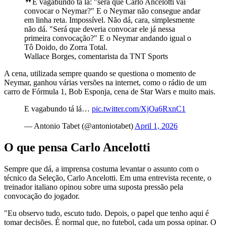
E vagabundo tá lá: "será que Carlo Ancelotti vai
convocar o Neymar?" E o Neymar não consegue andar
em linha reta. Impossível. Não dá, cara, simplesmente
não dá. "Será que deveria convocar ele já nessa
primeira convocação?" E o Neymar andando igual o
Tô Doido, do Zorra Total.
Wallace Borges, comentarista da TNT Sports
A cena, utilizada sempre quando se questiona o momento de
Neymar, ganhou várias versões na internet, como o rádio de um
carro de Fórmula 1, Bob Esponja, cena de Star Wars e muito mais.
E vagabundo tá lá…
pic.twitter.com/XjOa6RxnC1
— Antonio Tabet (@antoniotabet)
April 1, 2026
O que pensa Carlo Ancelotti
Sempre que dá, a imprensa costuma levantar o assunto com o
técnico da Seleção, Carlo Ancelotti. Em uma entrevista recente, o
treinador italiano opinou sobre uma suposta pressão pela
convocação do jogador.
"Eu observo tudo, escuto tudo. Depois, o papel que tenho aqui é
tomar decisões. É normal que, no futebol, cada um possa opinar. O