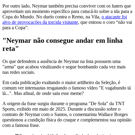
Por outro lado, Neymar também precisa conviver com os haters que
aproveitam um momento específico para cutucá-lo sobre a ida para a
Copa do Mundo. No duelo contra o Remo, na Vila,
o atacante foi
alvo de provocações da torcida visitante
, que entoou o coro “não vai
para a Copa”.
"Neymar não consegue andar em linha
reta"
Os que defendem a ausência de Neymar na lista possuem uma
"arma" que acabou viralizando e segue bombando cada vez mais
nas redes sociais.
Em cada publicação exaltando o maior artilheiro da Seleção, é
comum ver internautas resgatando o famoso vídeo "E vagabundo tá
lá...". Mas afinal, de onde saiu esse meme?
A origem da frase surgiu durante o programa "De Sola" da TNT
Sports, exibido em maio de 2025. Durante a discussão sobre o
contrato de Neymar com o Santos, o comentarista Wallace Borges
questionou a condição física do craque e complementou sua opinião
com a famosa frase.