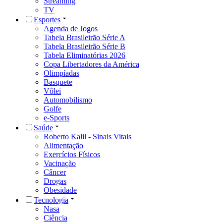
Streaming
TV
Esportes
Agenda de Jogos
Tabela Brasileirão Série A
Tabela Brasileirão Série B
Tabela Eliminatórias 2026
Copa Libertadores da América
Olimpíadas
Basquete
Vôlei
Automobilismo
Golfe
e-Sports
Saúde
Roberto Kalil - Sinais Vitais
Alimentação
Exercícios Físicos
Vacinação
Câncer
Drogas
Obesidade
Tecnologia
Nasa
Ciência