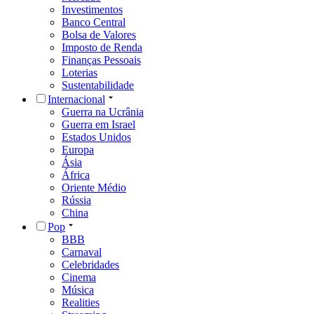
Investimentos
Banco Central
Bolsa de Valores
Imposto de Renda
Finanças Pessoais
Loterias
Sustentabilidade
Internacional
Guerra na Ucrânia
Guerra em Israel
Estados Unidos
Europa
Ásia
África
Oriente Médio
Rússia
China
Pop
BBB
Carnaval
Celebridades
Cinema
Música
Realities