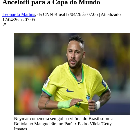
Ancelotti para a Copa do Mundo
Leonardo Martins
, da CNN Brasil
17/04/26 às 07:05
|
Atualizado
17/04/26 às 07:05
Neymar comemora seu gol na vitória do Brasil sobre a
Bolívia no Mangueirão, no Pará
•
Pedro Vilela/Getty
Images