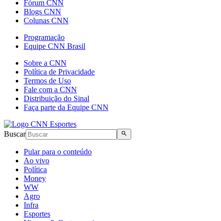
Fórum CNN
Blogs CNN
Colunas CNN
Programação
Equipe CNN Brasil
Sobre a CNN
Política de Privacidade
Termos de Uso
Fale com a CNN
Distribuição do Sinal
Faça parte da Equipe CNN
Buscar
Pular para o conteúdo
Ao vivo
Política
Money
WW
Agro
Infra
Esportes