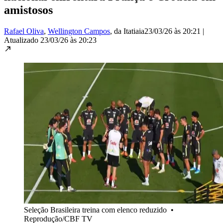
amistosos
Rafael Oliva
,
Wellington Campos
, da Itatiaia
23/03/26 às 20:21
|
Atualizado
23/03/26 às 20:23
Seleção Brasileira treina com elenco reduzido
•
Reprodução/CBF TV