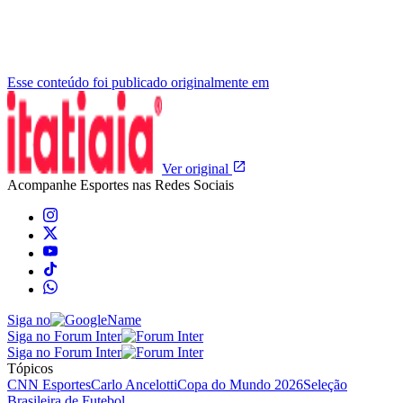
Esse conteúdo foi publicado originalmente em
Ver original
Acompanhe
Esportes
nas Redes Sociais
Siga no
Siga no Forum Inter
Siga no Forum Inter
Tópicos
CNN Esportes
Carlo Ancelotti
Copa do Mundo 2026
Seleção
Brasileira de Futebol