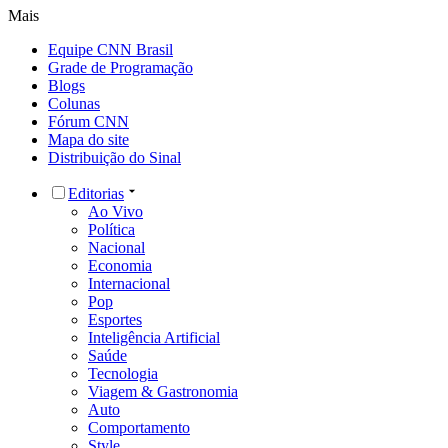
Mais
Equipe CNN Brasil
Grade de Programação
Blogs
Colunas
Fórum CNN
Mapa do site
Distribuição do Sinal
Editorias
Ao Vivo
Política
Nacional
Economia
Internacional
Pop
Esportes
Inteligência Artificial
Saúde
Tecnologia
Viagem & Gastronomia
Auto
Comportamento
Style