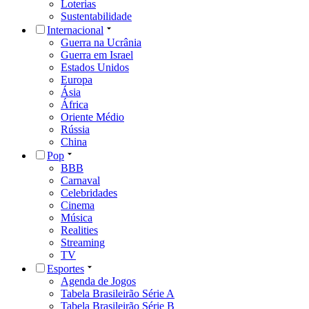
Loterias
Sustentabilidade
Internacional
Guerra na Ucrânia
Guerra em Israel
Estados Unidos
Europa
Ásia
África
Oriente Médio
Rússia
China
Pop
BBB
Carnaval
Celebridades
Cinema
Música
Realities
Streaming
TV
Esportes
Agenda de Jogos
Tabela Brasileirão Série A
Tabela Brasileirão Série B