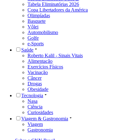
Tabela Eliminatórias 2026
Copa Libertadores da América
Olimpíadas
Basquete
Vôlei
Automobilismo
Golfe
e-Sports
Saúde
Roberto Kalil - Sinais Vitais
Alimentação
Exercícios Físicos
Vacinação
Câncer
Drogas
Obesidade
Tecnologia
Nasa
Ciência
Curiosidades
Viagem & Gastronomia
Viagem
Gastronomia