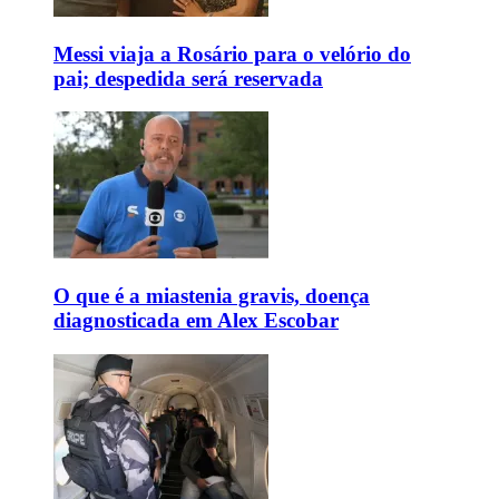
Messi viaja a Rosário para o velório do
pai; despedida será reservada
O que é a miastenia gravis, doença
diagnosticada em Alex Escobar