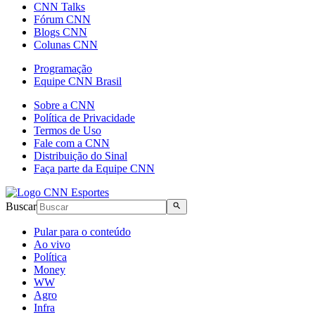
CNN Talks
Fórum CNN
Blogs CNN
Colunas CNN
Programação
Equipe CNN Brasil
Sobre a CNN
Política de Privacidade
Termos de Uso
Fale com a CNN
Distribuição do Sinal
Faça parte da Equipe CNN
Buscar
Pular para o conteúdo
Ao vivo
Política
Money
WW
Agro
Infra