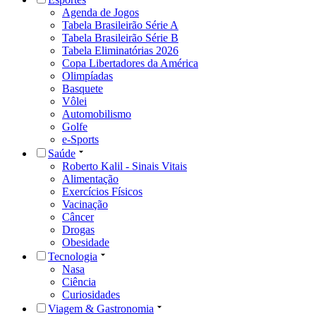
Agenda de Jogos
Tabela Brasileirão Série A
Tabela Brasileirão Série B
Tabela Eliminatórias 2026
Copa Libertadores da América
Olimpíadas
Basquete
Vôlei
Automobilismo
Golfe
e-Sports
Saúde
Roberto Kalil - Sinais Vitais
Alimentação
Exercícios Físicos
Vacinação
Câncer
Drogas
Obesidade
Tecnologia
Nasa
Ciência
Curiosidades
Viagem & Gastronomia