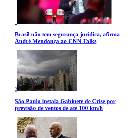
1
Brasil não tem segurança jurídica, afirma
André Mendonça ao CNN Talks
2
São Paulo instala Gabinete de Crise por
previsão de ventos de até 100 km/h