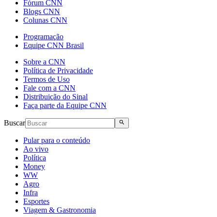
Fórum CNN
Blogs CNN
Colunas CNN
Programação
Equipe CNN Brasil
Sobre a CNN
Política de Privacidade
Termos de Uso
Fale com a CNN
Distribuição do Sinal
Faça parte da Equipe CNN
Buscar
Pular para o conteúdo
Ao vivo
Política
Money
WW
Agro
Infra
Esportes
Viagem & Gastronomia