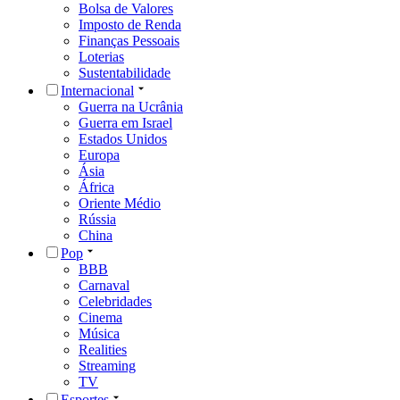
Bolsa de Valores
Imposto de Renda
Finanças Pessoais
Loterias
Sustentabilidade
Internacional
Guerra na Ucrânia
Guerra em Israel
Estados Unidos
Europa
Ásia
África
Oriente Médio
Rússia
China
Pop
BBB
Carnaval
Celebridades
Cinema
Música
Realities
Streaming
TV
Esportes