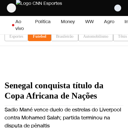
Pular para o conteúdo
Ao
Política
Money
WW
Agro
I
vivo
Esportes
Futebol
Brasileirão
Automobilismo
Tênis
Senegal conquista título da
Copa Africana de Nações
Sadio Mané vence duelo de estrelas do Liverpool
contra Mohamed Salah; partida terminou na
disputa de pênaltis