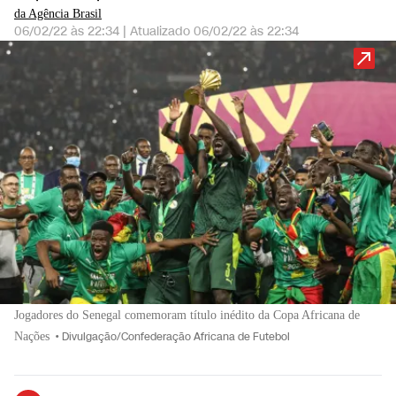
da Agência Brasil
06/02/22 às 22:34
|
Atualizado
06/02/22 às 22:34
Jogadores do Senegal comemoram título inédito da Copa Africana de
Nações
•
Divulgação/Confederação Africana de Futebol