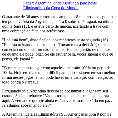
Peru x Argentina: onde assistir ao jogo pelas
Eliminatórias da Copa do Mundo
O atacante de 36 anos entrou em campo aos 8 minutos do segundo
tempo da vitória da Argentina por 1 a 0 sobre o Paraguai, na última
quinta-feira (12), e esteve perto de marcar, acertando a trave com
uma cobrança de falta nos acréscimos.
"Leo está bem", disse Scaloni aos repórteres nesta segunda (16).
"Ele está treinando mais minutos. Tomaremos a decisão [sobre ele
começar como titular ou não] amanhã. É uma questão de minutos,
de quanto ele pode jogar. Se ele estiver bem, vocês sabem o que eu
penso, ele jogará."
"Sempre tentamos jogar com aqueles que estão 100% ou perto de
100%. Hoje em dia é muito difícil para todos estarem em sua melhor
forma nesses jogos, então pode haver uma variação com relação ao
jogo contra o Paraguai."
Perguntado se a Argentina deveria se acostumar a jogar sem seu
craque, Scaloni rebateu: "Vamos ter em mente que ele ainda está
aqui. A verdade é que ele ainda está ativo, vamos deixá-lo em paz.
Já estamos aposentando ele?"
A Argentina lidera as Eliminatórias Sul-Americanas com 9 pontos