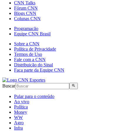
CNN Talks
Fórum CNN
Blogs CNN
Colunas CNN
Programação
Equipe CNN Brasil
Sobre a CNN
Política de Privacidade
Termos de Uso
Fale com a CNN
Distribuição do Sinal
Faça parte da Equipe CNN
Buscar
Pular para o conteúdo
Ao vivo
Política
Money
WW
Agro
Infra