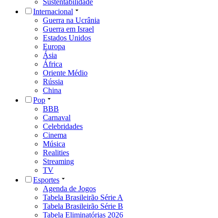
Sustentabilidade
Internacional
Guerra na Ucrânia
Guerra em Israel
Estados Unidos
Europa
Ásia
África
Oriente Médio
Rússia
China
Pop
BBB
Carnaval
Celebridades
Cinema
Música
Realities
Streaming
TV
Esportes
Agenda de Jogos
Tabela Brasileirão Série A
Tabela Brasileirão Série B
Tabela Eliminatórias 2026