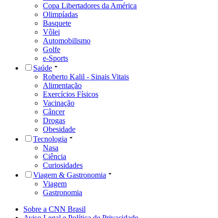
Copa Libertadores da América
Olimpíadas
Basquete
Vôlei
Automobilismo
Golfe
e-Sports
Saúde
Roberto Kalil - Sinais Vitais
Alimentação
Exercícios Físicos
Vacinação
Câncer
Drogas
Obesidade
Tecnologia
Nasa
Ciência
Curiosidades
Viagem & Gastronomia
Viagem
Gastronomia
Sobre a CNN Brasil
Aviso Legal e Política de Privacidade