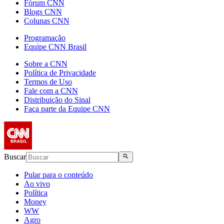
Fórum CNN
Blogs CNN
Colunas CNN
Programação
Equipe CNN Brasil
Sobre a CNN
Política de Privacidade
Termos de Uso
Fale com a CNN
Distribuição do Sinal
Faça parte da Equipe CNN
Buscar
Pular para o conteúdo
Ao vivo
Política
Money
WW
Agro