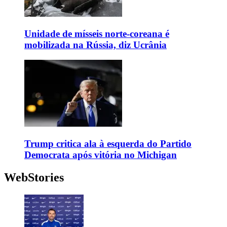
Unidade de mísseis norte-coreana é
mobilizada na Rússia, diz Ucrânia
Trump critica ala à esquerda do Partido
Democrata após vitória no Michigan
WebStories