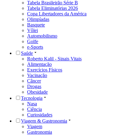
Tabela Brasileirão Série B
Tabela Eliminatórias 2026
Copa Libertadores da América
Olimpíadas
Basquete
Vôlei
Automobilismo
Golfe
e-Sports
Saúde
Roberto Kalil - Sinais Vitais
Alimentação
Exercícios Físicos
Vacinação
Câncer
Drogas
Obesidade
Tecnologia
Nasa
Ciência
Curiosidades
Viagem & Gastronomia
Viagem
Gastronomia