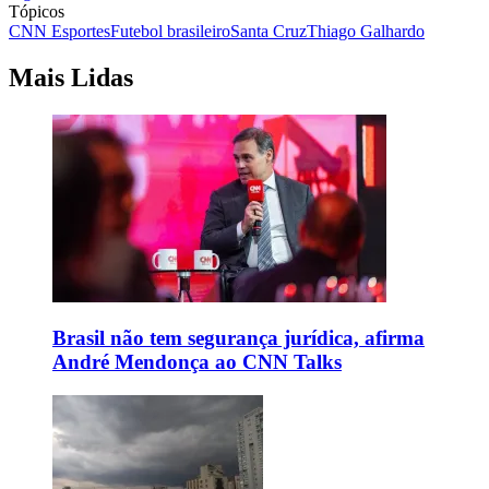
Tópicos
CNN Esportes
Futebol brasileiro
Santa Cruz
Thiago Galhardo
Mais Lidas
Brasil não tem segurança jurídica, afirma
André Mendonça ao CNN Talks