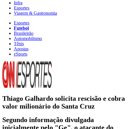
Infra
Esportes
Viagem & Gastronomia
Esportes
Futebol
Brasileirão
Automobilismo
Tênis
Apostas
eSports
Thiago Galhardo solicita rescisão e cobra
valor milionário do Santa Cruz
Segundo informação divulgada
inicialmente pelo "Ge", o atacante do