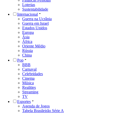
Finanças Pessoais
Loterias
Sustentabilidade
Internacional
Guerra na Ucrânia
Guerra em Israel
Estados Unidos
Europa
Ásia
África
Oriente Médio
Rússia
China
Pop
BBB
Carnaval
Celebridades
Cinema
Música
Realities
Streaming
TV
Esportes
Agenda de Jogos
Tabela Brasileirão Série A