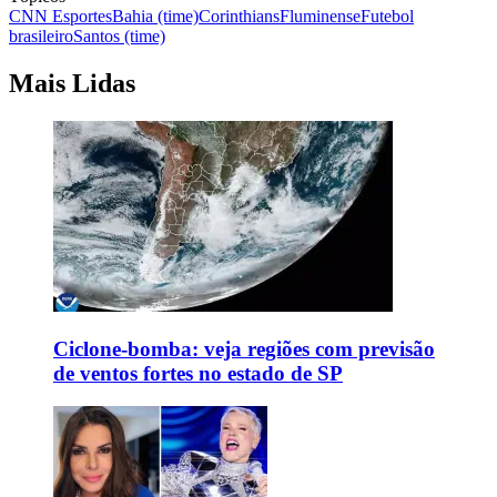
CNN Esportes
Bahia (time)
Corinthians
Fluminense
Futebol
brasileiro
Santos (time)
Mais Lidas
Ciclone-bomba: veja regiões com previsão
de ventos fortes no estado de SP