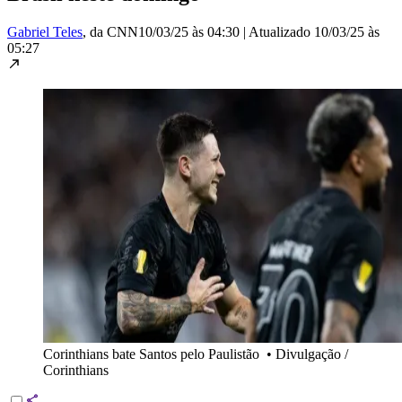
Gabriel Teles
, da CNN
10/03/25 às 04:30
|
Atualizado
10/03/25 às
05:27
Corinthians bate Santos pelo Paulistão
•
Divulgação /
Corinthians