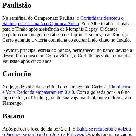
Paulistão
Na semifinal do Campeonato Paulista,
o Corinthians derrotou o
Santos por 2 a 1 na Neo Química Arena
. Yuri Alberto abriu o placar
para o Timão após assistência de Memphis Depay. O Santos
empatou com um gol de cabeça de Tiquinho Soares, mas Rodrigo
Garro garantiu a vitória corintiana ao acertar lindo chute no ângulo.
Neymar, principal estrela do Santos, permaneceu no banco devido a
desconforto muscular. Com a vitória, o Corinthians volta à final do
Paulistão após cinco anos.
Cariocão
No jogo de volta da semifinal do Campeonato Carioca,
Fluminense
e Volta Redonda empataram em 0 a 0
. Com a goleada por 4 a 0 no
jogo de ida, o Tricolor garantiu sua vaga na final, onde enfrentará o
Flamengo.
Baiano
Após perder o jogo de ida por 2 a 1, o
Bahia se recuperou e goleou
o Jacuipense por 5 a 0 no Joia da Princesa
. Os gols foram marcados