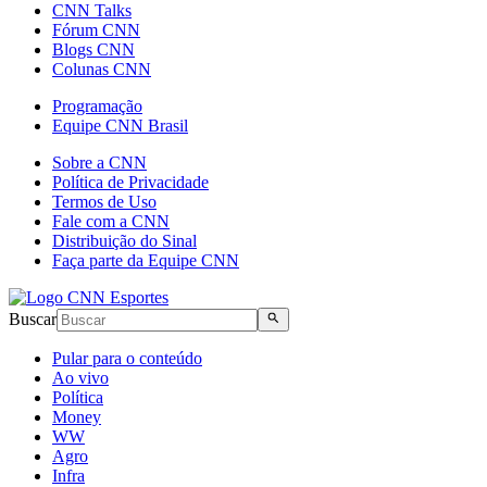
CNN Talks
Fórum CNN
Blogs CNN
Colunas CNN
Programação
Equipe CNN Brasil
Sobre a CNN
Política de Privacidade
Termos de Uso
Fale com a CNN
Distribuição do Sinal
Faça parte da Equipe CNN
Buscar
Pular para o conteúdo
Ao vivo
Política
Money
WW
Agro
Infra