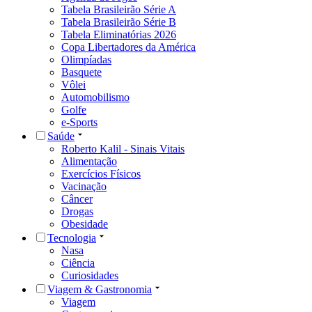
Tabela Brasileirão Série A
Tabela Brasileirão Série B
Tabela Eliminatórias 2026
Copa Libertadores da América
Olimpíadas
Basquete
Vôlei
Automobilismo
Golfe
e-Sports
Saúde
Roberto Kalil - Sinais Vitais
Alimentação
Exercícios Físicos
Vacinação
Câncer
Drogas
Obesidade
Tecnologia
Nasa
Ciência
Curiosidades
Viagem & Gastronomia
Viagem