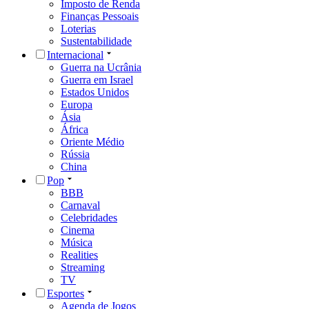
Imposto de Renda
Finanças Pessoais
Loterias
Sustentabilidade
Internacional
Guerra na Ucrânia
Guerra em Israel
Estados Unidos
Europa
Ásia
África
Oriente Médio
Rússia
China
Pop
BBB
Carnaval
Celebridades
Cinema
Música
Realities
Streaming
TV
Esportes
Agenda de Jogos