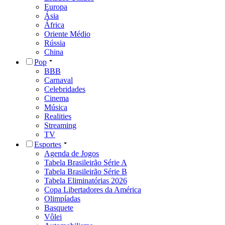
Europa
Ásia
África
Oriente Médio
Rússia
China
Pop
BBB
Carnaval
Celebridades
Cinema
Música
Realities
Streaming
TV
Esportes
Agenda de Jogos
Tabela Brasileirão Série A
Tabela Brasileirão Série B
Tabela Eliminatórias 2026
Copa Libertadores da América
Olimpíadas
Basquete
Vôlei