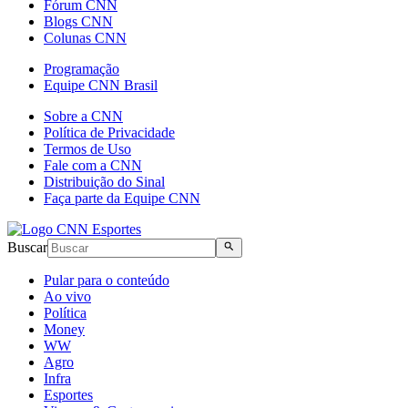
Fórum CNN
Blogs CNN
Colunas CNN
Programação
Equipe CNN Brasil
Sobre a CNN
Política de Privacidade
Termos de Uso
Fale com a CNN
Distribuição do Sinal
Faça parte da Equipe CNN
Buscar
Pular para o conteúdo
Ao vivo
Política
Money
WW
Agro
Infra
Esportes