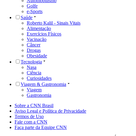
Automobilismo
Golfe
e-Sports
Saúde
Roberto Kalil - Sinais Vitais
Alimentação
Exercícios Físicos
Vacinação
Câncer
Drogas
Obesidade
Tecnologia
Nasa
Ciência
Curiosidades
Viagem & Gastronomia
Viagem
Gastronomia
Sobre a CNN Brasil
Aviso Legal e Política de Privacidade
Termos de Uso
Fale com a CNN
Faça parte da Equipe CNN