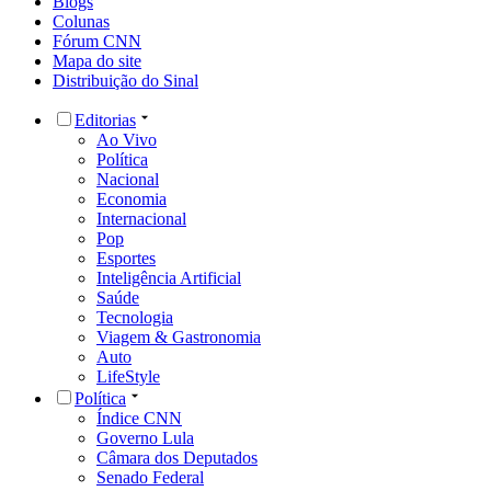
Blogs
Colunas
Fórum CNN
Mapa do site
Distribuição do Sinal
Editorias
Ao Vivo
Política
Nacional
Economia
Internacional
Pop
Esportes
Inteligência Artificial
Saúde
Tecnologia
Viagem & Gastronomia
Auto
LifeStyle
Política
Índice CNN
Governo Lula
Câmara dos Deputados
Senado Federal