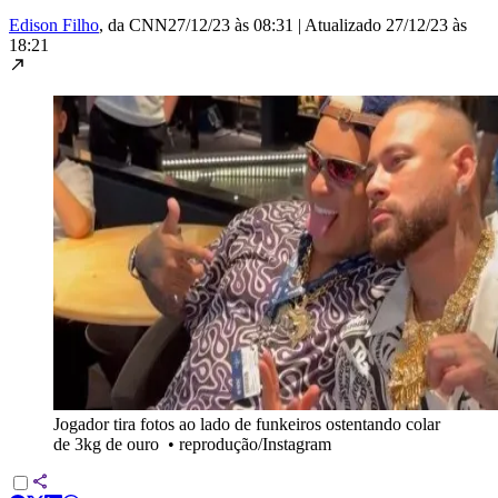
Edison Filho
, da CNN
27/12/23 às 08:31
|
Atualizado
27/12/23 às
18:21
Jogador tira fotos ao lado de funkeiros ostentando colar
de 3kg de ouro
•
reprodução/Instagram