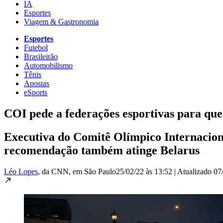
IA
Esportes
Viagem & Gastronomia
Esportes
Futebol
Brasileirão
Automobilismo
Tênis
Apostas
eSports
COI pede a federações esportivas para que
Executiva do Comitê Olímpico Internaciona
recomendação também atinge Belarus
Léo Lopes
, da CNN
, em São Paulo
25/02/22 às 13:52
|
Atualizado
07