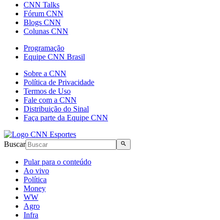
CNN Talks
Fórum CNN
Blogs CNN
Colunas CNN
Programação
Equipe CNN Brasil
Sobre a CNN
Política de Privacidade
Termos de Uso
Fale com a CNN
Distribuição do Sinal
Faça parte da Equipe CNN
Buscar
Pular para o conteúdo
Ao vivo
Política
Money
WW
Agro
Infra