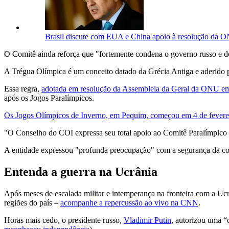
Brasil discute com EUA e China apoio à resolução da 
O Comitê ainda reforça que "fortemente condena o governo russo e d
A Trégua Olímpica é um conceito datado da Grécia Antiga e aderido 
Essa regra,
adotada em resolução da Assembleia da Geral da ONU e
após os Jogos Paralímpicos.
Os Jogos Olímpicos de Inverno, em Pequim, começou em 4 de fevereir
"O Conselho do COI expressa seu total apoio ao Comitê Paralímpico 
A entidade expressou "profunda preocupação" com a segurança da comu
Entenda a guerra na Ucrânia
Após meses de escalada militar e intemperança na fronteira com a Ucr
regiões do país –
acompanhe a repercussão ao vivo na CNN
.
Horas mais cedo, o presidente russo,
Vladimir Putin
, autorizou uma “