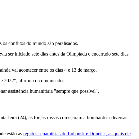
 os conflitos do mundo são paralisados.
ia ser iniciado sete dias antes da Olimpíada e encerrado sete dias
inda vai acontecer entre os dias 4 e 13 de março.
 de 2022", afirmou o comunicado.
ar assistência humanitária "sempre que possível".
nta-feira (24), as forças russas começaram a bombardear diversas
nde estão as
regiões separatistas de Luhansk e Donetsk, as quais ele