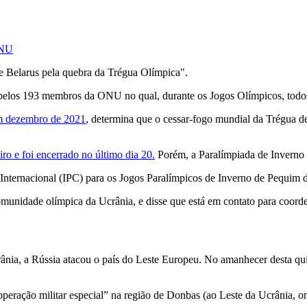
ONU
e Belarus pela quebra da Trégua Olímpica".
pelos 193 membros da ONU no qual, durante os Jogos Olímpicos, todos
m dezembro de 2021
, determina que o cessar-fogo mundial da Trégua dev
o e foi encerrado no último dia 20.
Porém, a Paralímpiada de Inverno a
Internacional (IPC) para os Jogos Paralímpicos de Inverno de Pequim
nidade olímpica da Ucrânia, e disse que está em contato para coorden
ânia, a Rússia atacou o país do Leste Europeu. No amanhecer desta qui
operação militar especial” na região de Donbas (ao Leste da Ucrânia, o