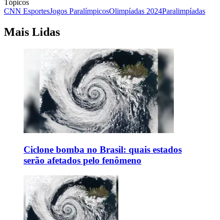
Tópicos
CNN Esportes
Jogos Paralímpicos
Olimpíadas 2024
Paralimpíadas
Mais Lidas
Ciclone bomba no Brasil: quais estados
serão afetados pelo fenômeno