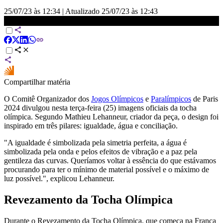
25/07/23 às 12:34
|
Atualizado
25/07/23 às 12:43
Paris 2024 divulga design da tocha olímpica | LIVE CNN
Compartilhar matéria
O Comitê Organizador dos
Jogos Olímpicos
e
Paralímpicos
de Paris
2024 divulgou nesta terça-feira (25) imagens oficiais da tocha
olímpica. Segundo Mathieu Lehanneur, criador da peça, o design foi
inspirado em três pilares: igualdade, água e conciliação.
"A igualdade é simbolizada pela simetria perfeita, a água é
simbolizada pela onda e pelos efeitos de vibração e a paz pela
gentileza das curvas. Queríamos voltar à essência do que estávamos
procurando para ter o mínimo de material possível e o máximo de
luz possível.", explicou Lehanneur.
Revezamento da Tocha Olímpica
Durante o Revezamento da Tocha Olímpica, que começa na França