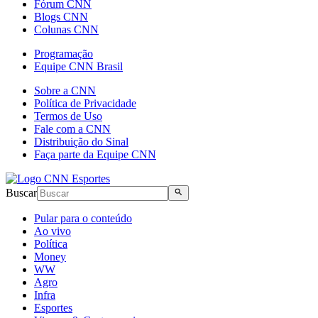
Fórum CNN
Blogs CNN
Colunas CNN
Programação
Equipe CNN Brasil
Sobre a CNN
Política de Privacidade
Termos de Uso
Fale com a CNN
Distribuição do Sinal
Faça parte da Equipe CNN
Buscar
Pular para o conteúdo
Ao vivo
Política
Money
WW
Agro
Infra
Esportes