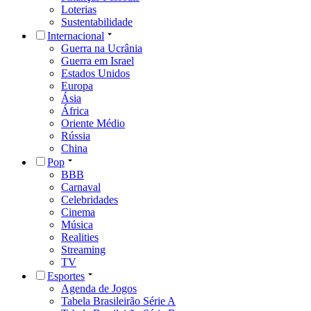
Loterias
Sustentabilidade
Internacional
Guerra na Ucrânia
Guerra em Israel
Estados Unidos
Europa
Ásia
África
Oriente Médio
Rússia
China
Pop
BBB
Carnaval
Celebridades
Cinema
Música
Realities
Streaming
TV
Esportes
Agenda de Jogos
Tabela Brasileirão Série A