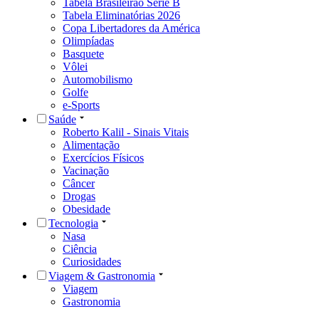
Tabela Brasileirão Série B
Tabela Eliminatórias 2026
Copa Libertadores da América
Olimpíadas
Basquete
Vôlei
Automobilismo
Golfe
e-Sports
Saúde
Roberto Kalil - Sinais Vitais
Alimentação
Exercícios Físicos
Vacinação
Câncer
Drogas
Obesidade
Tecnologia
Nasa
Ciência
Curiosidades
Viagem & Gastronomia
Viagem
Gastronomia