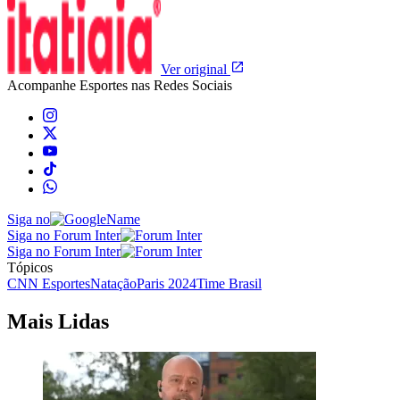
Ver original
Acompanhe
Esportes
nas Redes Sociais
Siga no
Siga no Forum Inter
Siga no Forum Inter
Tópicos
CNN Esportes
Natação
Paris 2024
Time Brasil
Mais Lidas