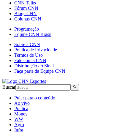
CNN Talks
Fórum CNN
Blogs CNN
Colunas CNN
Programação
Equipe CNN Brasil
Sobre a CNN
Política de Privacidade
Termos de Uso
Fale com a CNN
Distribuição do Sinal
Faça parte da Equipe CNN
Buscar
Pular para o conteúdo
Ao vivo
Política
Money
WW
Agro
Infra