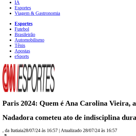
IA
Esportes
Viagem & Gastronomia
Esportes
Futebol
Brasileirão
Automobilismo
Tênis
Apostas
eSports
Paris 2024: Quem é Ana Carolina Vieira, at
Nadadora cometeu ato de indisciplina dur
, da Itatiaia
28/07/24 às 16:57
|
Atualizado
28/07/24 às 16:57