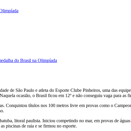
 Olimpíada
 medalha do Brasil na Olimpíada
cidade de São Paulo e atleta do Esporte Clube Pinheiros, uma das equip
quela ocasião, o Brasil ficou em 12º e não conseguiu vaga para as fin
nas. Conquistou títulos nos 100 metros livre em provas como o Campeo
no.
batuba, litoral paulista. Iniciou competindo no mar, em provas de água
as piscinas de raia e se firmou no esporte.