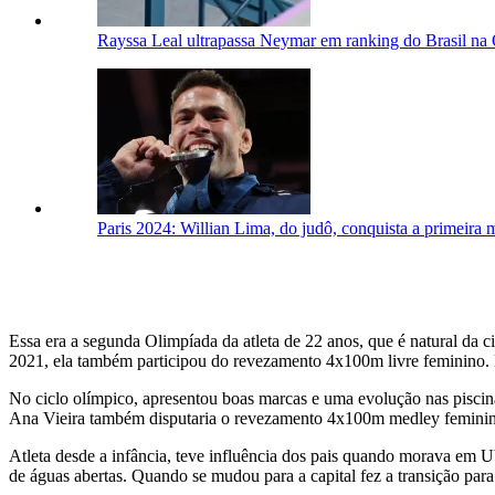
Rayssa Leal ultrapassa Neymar em ranking do Brasil na
Paris 2024: Willian Lima, do judô, conquista a primeira
Essa era a segunda Olimpíada da atleta de 22 anos, que é natural da 
2021, ela também participou do revezamento 4x100m livre feminino. Na
No ciclo olímpico, apresentou boas marcas e uma evolução nas pisci
Ana Vieira também disputaria o revezamento 4x100m medley femini
Atleta desde a infância, teve influência dos pais quando morava em U
de águas abertas. Quando se mudou para a capital fez a transição para 