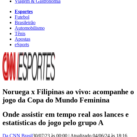
Viagem & Gastronomia
Esportes
Futebol
Brasileirão
Automobilismo
Tênis
Apostas
eSports
Noruega x Filipinas ao vivo: acompanhe o
jogo da Copa do Mundo Feminina
Onde assistir em tempo real aos lances e
estatísticas do jogo pelo grupo A
Da CNN Brasil
30/07/23 às 00:00
|
Atualizado
04/06/24 às 18:16