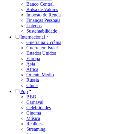
Banco Central
Bolsa de Valores
Imposto de Renda
Finanças Pessoais
Loterias
Sustentabilidade
Internacional
Guerra na Ucrânia
Guerra em Israel
Estados Unidos
Europa
Ásia
África
Oriente Médio
Rússia
China
Pop
BBB
Carnaval
Celebridades
Cinema
Música
Realities
Streaming