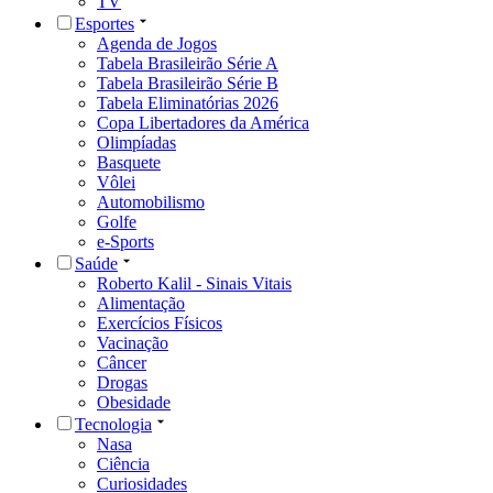
TV
Esportes
Agenda de Jogos
Tabela Brasileirão Série A
Tabela Brasileirão Série B
Tabela Eliminatórias 2026
Copa Libertadores da América
Olimpíadas
Basquete
Vôlei
Automobilismo
Golfe
e-Sports
Saúde
Roberto Kalil - Sinais Vitais
Alimentação
Exercícios Físicos
Vacinação
Câncer
Drogas
Obesidade
Tecnologia
Nasa
Ciência
Curiosidades