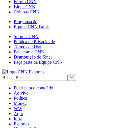
Fórum CNN
Blogs CNN
Colunas CNN
Programação
Equipe CNN Brasil
Sobre a CNN
Política de Privacidade
Termos de Uso
Fale com a CNN
Distribuição do Sinal
Faça parte da Equipe CNN
Buscar
Pular para o conteúdo
Ao vivo
Política
Money
WW
Agro
Infra
Esportes