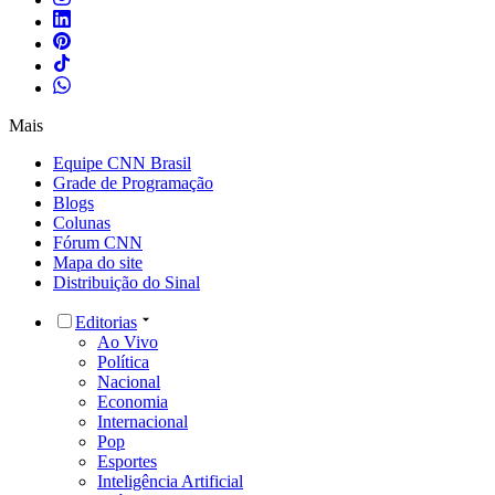
Mais
Equipe CNN Brasil
Grade de Programação
Blogs
Colunas
Fórum CNN
Mapa do site
Distribuição do Sinal
Editorias
Ao Vivo
Política
Nacional
Economia
Internacional
Pop
Esportes
Inteligência Artificial