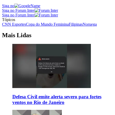
Siga no
Siga no Forum Inter
Siga no Forum Inter
Tópicos
CNN Esportes
Copa do Mundo Feminina
Filipinas
Noruega
Mais Lidas
Defesa Civil emite alerta severo para fortes
ventos no Rio de Janeiro