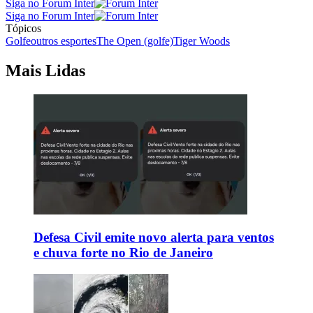
Siga no Forum Inter
Siga no Forum Inter
Tópicos
Golfe
outros esportes
The Open (golfe)
Tiger Woods
Mais Lidas
Defesa Civil emite novo alerta para ventos
e chuva forte no Rio de Janeiro