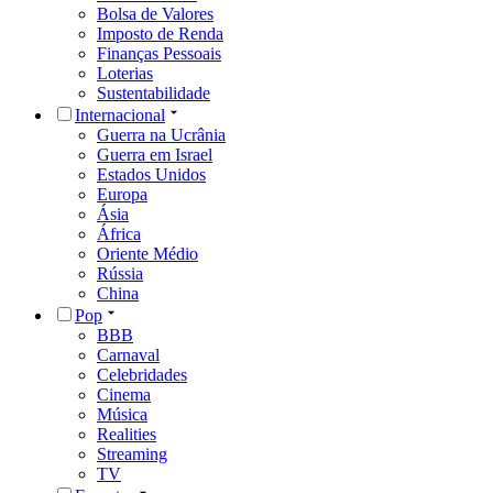
Bolsa de Valores
Imposto de Renda
Finanças Pessoais
Loterias
Sustentabilidade
Internacional
Guerra na Ucrânia
Guerra em Israel
Estados Unidos
Europa
Ásia
África
Oriente Médio
Rússia
China
Pop
BBB
Carnaval
Celebridades
Cinema
Música
Realities
Streaming
TV