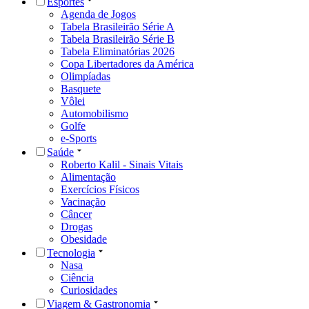
Esportes
Agenda de Jogos
Tabela Brasileirão Série A
Tabela Brasileirão Série B
Tabela Eliminatórias 2026
Copa Libertadores da América
Olimpíadas
Basquete
Vôlei
Automobilismo
Golfe
e-Sports
Saúde
Roberto Kalil - Sinais Vitais
Alimentação
Exercícios Físicos
Vacinação
Câncer
Drogas
Obesidade
Tecnologia
Nasa
Ciência
Curiosidades
Viagem & Gastronomia