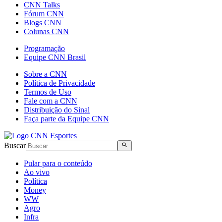
CNN Talks
Fórum CNN
Blogs CNN
Colunas CNN
Programação
Equipe CNN Brasil
Sobre a CNN
Política de Privacidade
Termos de Uso
Fale com a CNN
Distribuição do Sinal
Faça parte da Equipe CNN
Buscar
Pular para o conteúdo
Ao vivo
Política
Money
WW
Agro
Infra