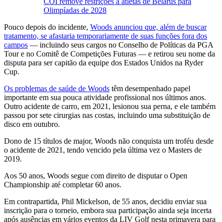
COI remove restrições a atletas de Belarus para
Olimpíadas de 2028
Pouco depois do incidente,
Woods anunciou que, além de buscar
tratamento, se afastaria temporariamente de suas funções fora dos
campos
— incluindo seus cargos no Conselho de Políticas da PGA
Tour e no Comitê de Competições Futuras — e retirou seu nome da
disputa para ser capitão da equipe dos Estados Unidos na Ryder
Cup.
Os problemas de saúde de Woods
têm desempenhado papel
importante em sua pouca atividade profissional nos últimos anos.
Outro acidente de carro, em 2021, lesionou sua perna, e ele também
passou por sete cirurgias nas costas, incluindo uma substituição de
disco em outubro.
Dono de 15 títulos de major, Woods não conquista um troféu desde
o acidente de 2021, tendo vencido pela última vez o Masters de
2019.
Aos 50 anos, Woods segue com direito de disputar o Open
Championship até completar 60 anos.
Em contrapartida,
Phil Mickelson
, de 55 anos, decidiu enviar sua
inscrição para o torneio, embora sua participação ainda seja incerta
após ausências em vários eventos da LIV Golf nesta primavera para