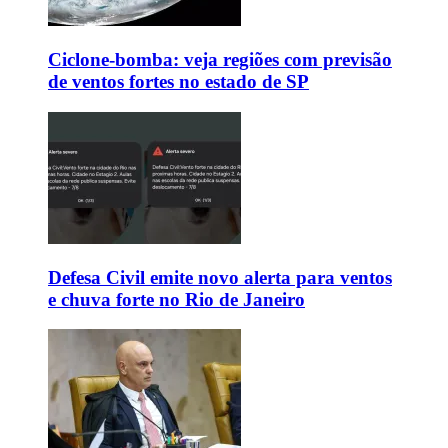
Ciclone-bomba: veja regiões com previsão
de ventos fortes no estado de SP
Defesa Civil emite novo alerta para ventos
e chuva forte no Rio de Janeiro