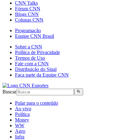
CNN Talks
Fórum CNN
Blogs CNN
Colunas CNN
Programação
Equipe CNN Brasil
Sobre a CNN
Política de Privacidade
Termos de Uso
Fale com a CNN
Distribuição do Sinal
Faça parte da Equipe CNN
Buscar
Pular para o conteúdo
Ao vivo
Política
Money
WW
Agro
Infra