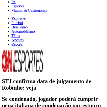
IA
Esportes
Viagem & Gastronomia
Esportes
Futebol
Brasileirão
Automobilismo
Tênis
Apostas
eSports
STJ confirma data de julgamento de
Robinho; veja
Se condenado, jogador poderá cumprir
pena italiana de condenação por estupro