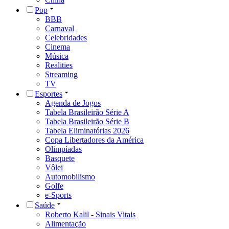
Pop
BBB
Carnaval
Celebridades
Cinema
Música
Realities
Streaming
TV
Esportes
Agenda de Jogos
Tabela Brasileirão Série A
Tabela Brasileirão Série B
Tabela Eliminatórias 2026
Copa Libertadores da América
Olimpíadas
Basquete
Vôlei
Automobilismo
Golfe
e-Sports
Saúde
Roberto Kalil - Sinais Vitais
Alimentação