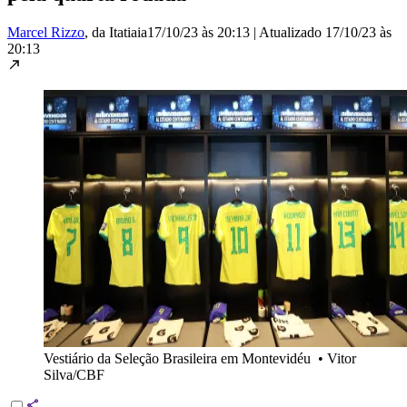
Marcel Rizzo
, da Itatiaia
17/10/23 às 20:13
|
Atualizado
17/10/23 às
20:13
Vestiário da Seleção Brasileira em Montevidéu
•
Vitor
Silva/CBF