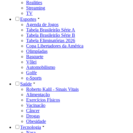
Realities
Streaming
TV
Esportes
Agenda de Jogos
Tabela Brasileirão Série A
Tabela Brasileirão Série B
Tabela Eliminatórias 2026
Copa Libertadores da América
Olimpíadas
Basquete
Vôlei
Automobilismo
Golfe
e-Sports
Saúde
Roberto Kalil - Sinais Vitais
Alimentação
Exercícios Físicos
Vacinação
Câncer
Drogas
Obesidade
Tecnologia
Nasa