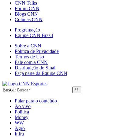
CNN Talks
Fórum CNN
Blogs CNN
Colunas CNN
Programação
Equipe CNN Brasil
Sobre a CNN
Política de Privacidade
Termos de Uso
Fale com a CNN
Distribuição do Sinal
Faça parte da Equipe CNN
Buscar
Pular para o conteúdo
Ao vivo
Política
Money
WW
Agro
Infra