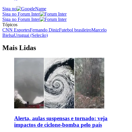
Siga no
Siga no Forum Inter
Siga no Forum Inter
Tópicos
CNN Esportes
Fernando Diniz
Futebol brasileiro
Marcelo
Bielsa
Uruguai (Seleção)
Mais Lidas
Alerta, aulas suspensas e tornado: veja
impactos de ciclone-bomba pelo país