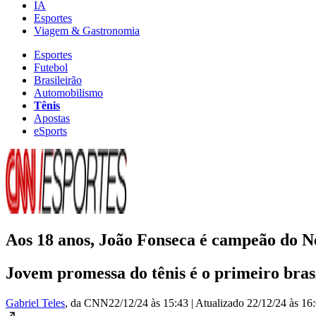
IA
Esportes
Viagem & Gastronomia
Esportes
Futebol
Brasileirão
Automobilismo
Tênis
Apostas
eSports
Aos 18 anos, João Fonseca é campeão do N
Jovem promessa do tênis é o primeiro brasi
Gabriel Teles
, da CNN
22/12/24 às 15:43
|
Atualizado
22/12/24 às 16