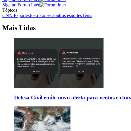
Siga no Forum Inter
Tópicos
CNN Esportes
João Fonseca
outros esportes
Tênis
Mais Lidas
Defesa Civil emite novo alerta para ventos e chu