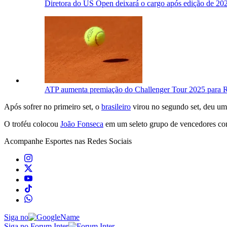
Diretora do US Open deixará o cargo após edição de 2
ATP aumenta premiação do Challenger Tour 2025 para 
Após sofrer no primeiro set, o
brasileiro
virou no segundo set, deu um 
O troféu colocou
João Fonseca
em um seleto grupo de vencedores co
Acompanhe
Esportes
nas Redes Sociais
Siga no
Siga no Forum Inter