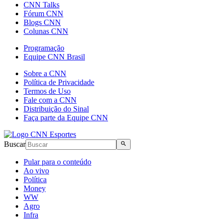
CNN Talks
Fórum CNN
Blogs CNN
Colunas CNN
Programação
Equipe CNN Brasil
Sobre a CNN
Política de Privacidade
Termos de Uso
Fale com a CNN
Distribuição do Sinal
Faça parte da Equipe CNN
Buscar
Pular para o conteúdo
Ao vivo
Política
Money
WW
Agro
Infra