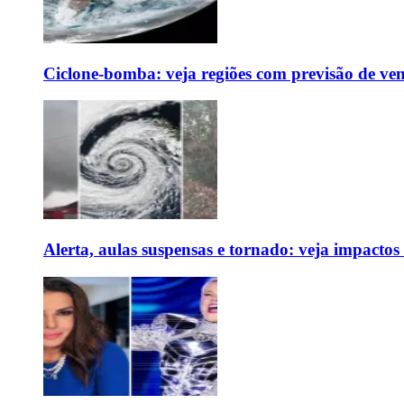
Ciclone-bomba: veja regiões com previsão de ven
Alerta, aulas suspensas e tornado: veja impactos