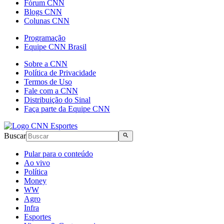
Fórum CNN
Blogs CNN
Colunas CNN
Programação
Equipe CNN Brasil
Sobre a CNN
Política de Privacidade
Termos de Uso
Fale com a CNN
Distribuição do Sinal
Faça parte da Equipe CNN
Buscar
Pular para o conteúdo
Ao vivo
Política
Money
WW
Agro
Infra
Esportes