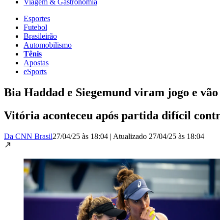
Viagem & Gastronomia
Esportes
Futebol
Brasileirão
Automobilismo
Tênis
Apostas
eSports
Bia Haddad e Siegemund viram jogo e vão
Vitória aconteceu após partida difícil cont
Da CNN Brasil
27/04/25 às 18:04
|
Atualizado
27/04/25 às 18:04