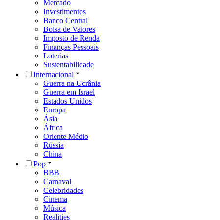
Mercado
Investimentos
Banco Central
Bolsa de Valores
Imposto de Renda
Finanças Pessoais
Loterias
Sustentabilidade
Internacional
Guerra na Ucrânia
Guerra em Israel
Estados Unidos
Europa
Ásia
África
Oriente Médio
Rússia
China
Pop
BBB
Carnaval
Celebridades
Cinema
Música
Realities