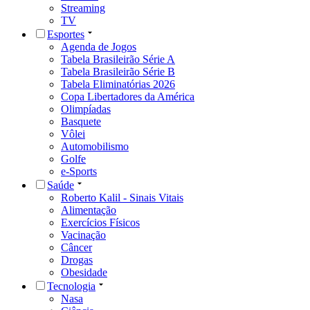
Streaming
TV
Esportes
Agenda de Jogos
Tabela Brasileirão Série A
Tabela Brasileirão Série B
Tabela Eliminatórias 2026
Copa Libertadores da América
Olimpíadas
Basquete
Vôlei
Automobilismo
Golfe
e-Sports
Saúde
Roberto Kalil - Sinais Vitais
Alimentação
Exercícios Físicos
Vacinação
Câncer
Drogas
Obesidade
Tecnologia
Nasa