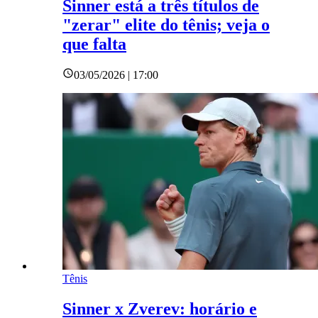
Sinner está a três títulos de
"zerar" elite do tênis; veja o
que falta
03/05/2026 | 17:00
Tênis
Sinner x Zverev: horário e