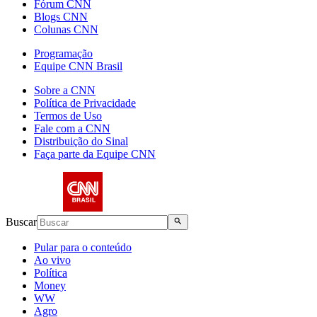
Fórum CNN
Blogs CNN
Colunas CNN
Programação
Equipe CNN Brasil
Sobre a CNN
Política de Privacidade
Termos de Uso
Fale com a CNN
Distribuição do Sinal
Faça parte da Equipe CNN
Buscar
Pular para o conteúdo
Ao vivo
Política
Money
WW
Agro