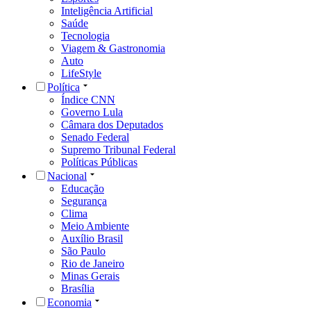
Inteligência Artificial
Saúde
Tecnologia
Viagem & Gastronomia
Auto
LifeStyle
Política
Índice CNN
Governo Lula
Câmara dos Deputados
Senado Federal
Supremo Tribunal Federal
Políticas Públicas
Nacional
Educação
Segurança
Clima
Meio Ambiente
Auxílio Brasil
São Paulo
Rio de Janeiro
Minas Gerais
Brasília
Economia