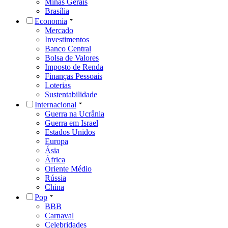
Minas Gerais
Brasília
Economia
Mercado
Investimentos
Banco Central
Bolsa de Valores
Imposto de Renda
Finanças Pessoais
Loterias
Sustentabilidade
Internacional
Guerra na Ucrânia
Guerra em Israel
Estados Unidos
Europa
Ásia
África
Oriente Médio
Rússia
China
Pop
BBB
Carnaval
Celebridades