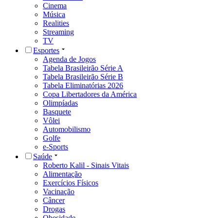
Cinema
Música
Realities
Streaming
TV
Esportes
Agenda de Jogos
Tabela Brasileirão Série A
Tabela Brasileirão Série B
Tabela Eliminatórias 2026
Copa Libertadores da América
Olimpíadas
Basquete
Vôlei
Automobilismo
Golfe
e-Sports
Saúde
Roberto Kalil - Sinais Vitais
Alimentação
Exercícios Físicos
Vacinação
Câncer
Drogas
Obesidade