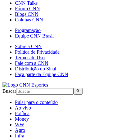
CNN Talks
Fórum CNN
Blogs CNN
Colunas CNN
Programação
Equipe CNN Brasil
Sobre a CNN
Política de Privacidade
Termos de Uso
Fale com a CNN
Distribuição do Sinal
Faça parte da Equipe CNN
Buscar
Pular para o conteúdo
Ao vivo
Política
Money
WW
Agro
Infra