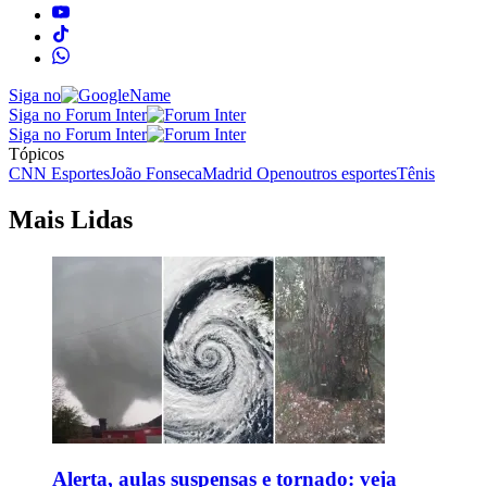
Siga no
Siga no Forum Inter
Siga no Forum Inter
Tópicos
CNN Esportes
João Fonseca
Madrid Open
outros esportes
Tênis
Mais Lidas
Alerta, aulas suspensas e tornado: veja