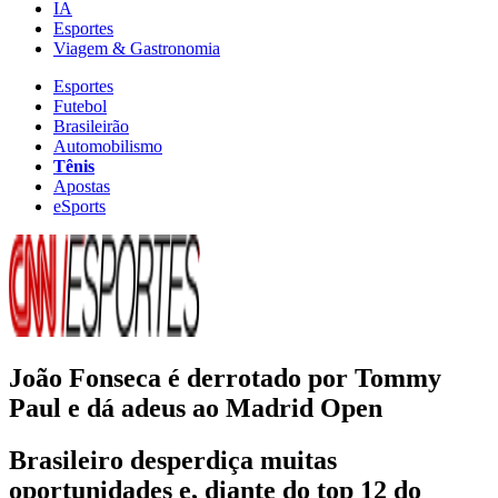
IA
Esportes
Viagem & Gastronomia
Esportes
Futebol
Brasileirão
Automobilismo
Tênis
Apostas
eSports
João Fonseca é derrotado por Tommy
Paul e dá adeus ao Madrid Open
Brasileiro desperdiça muitas
oportunidades e, diante do top 12 do