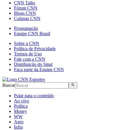
CNN Talks
Fórum CNN
Blogs CNN
Colunas CNN
Programação
Equipe CNN Brasil
Sobre a CNN
Política de Privacidade
Termos de Uso
Fale com a CNN
Distribuição do Sinal
Faça parte da Equipe CNN
Buscar
Pular para o conteúdo
Ao vivo
Política
Money
WW
Agro
Infra