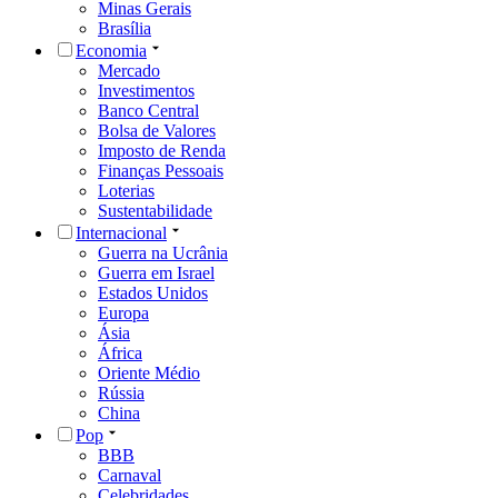
Minas Gerais
Brasília
Economia
Mercado
Investimentos
Banco Central
Bolsa de Valores
Imposto de Renda
Finanças Pessoais
Loterias
Sustentabilidade
Internacional
Guerra na Ucrânia
Guerra em Israel
Estados Unidos
Europa
Ásia
África
Oriente Médio
Rússia
China
Pop
BBB
Carnaval
Celebridades