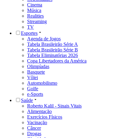
Cinema
Música
Realities
Streaming
TV
Esportes
Agenda de Jogos
Tabela Brasileirão Série A
Tabela Brasileirão Série B
Tabela Eliminatórias 2026
Copa Libertadores da América
Olimpíadas
Basquete
Vôlei
Automobilismo
Golfe
e-Sports
Saúde
Roberto Kalil - Sinais Vitais
Alimentação
Exercícios Físicos
Vacinação
Câncer
Drogas