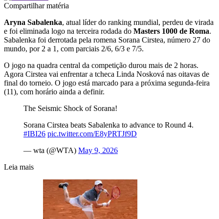
Compartilhar matéria
Aryna Sabalenka
, atual líder do ranking mundial, perdeu de virada
e foi eliminada logo na terceira rodada do
Masters 1000 de Roma
.
Sabalenka foi derrotada pela romena Sorana Cirstea, número 27 do
mundo, por 2 a 1, com parciais 2/6, 6/3 e 7/5.
O jogo na quadra central da competição durou mais de 2 horas.
Agora Cirstea vai enfrentar a tcheca Linda Nosková nas oitavas de
final do torneio. O jogo está marcado para a próxima segunda-feira
(11), com horário ainda a definir.
The Seismic Shock of Sorana!
Sorana Cirstea beats Sabalenka to advance to Round 4.
#IBI26
pic.twitter.com/E8yPRTJf9D
— wta (@WTA)
May 9, 2026
Leia mais